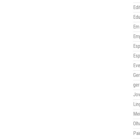
Edi
Ed
Em 
Em
Esp
Esp
Eve
Ger
ger
Jo
Lin
Mei
Olh
Pai