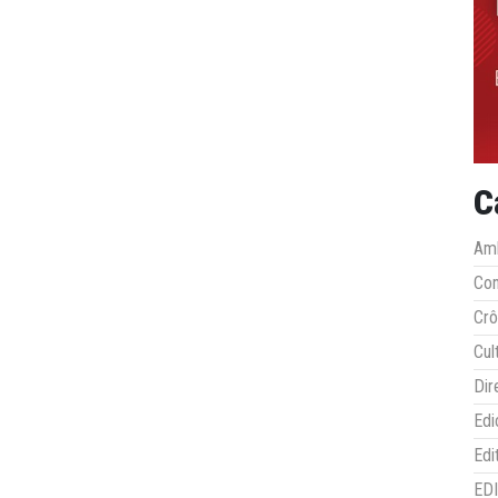
C
Amb
Co
Crô
Cul
Dir
Edi
Edi
ED