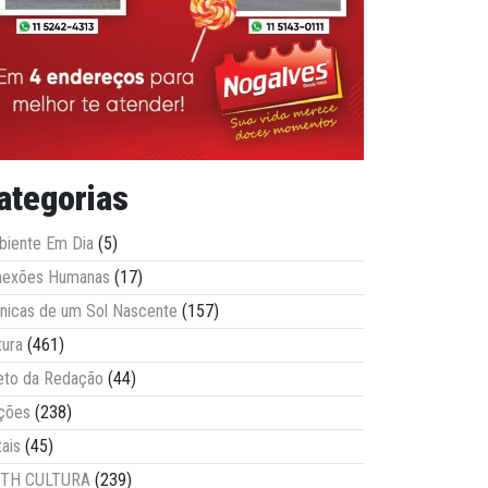
ategorias
iente Em Dia
(5)
nexões Humanas
(17)
nicas de um Sol Nascente
(157)
tura
(461)
eto da Redação
(44)
ções
(238)
tais
(45)
ITH CULTURA
(239)