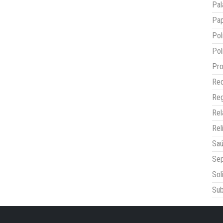
Pal
Pap
Pol
Pol
Pro
Red
Reg
Re
Rel
Sa
Sep
Sol
Sub