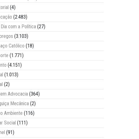
torial
(4)
ucação
(2.483)
Dia com a Política
(27)
pregos
(3.103)
aço Católico
(18)
orte
(1.771)
nto
(4.151)
al
(1.013)
al
(2)
vem Advocacia
(364)
guiça Mecânica
(2)
o Ambiente
(116)
ar Social
(111)
nel
(91)