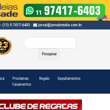
- (11) 9.7417-6403
-
jornal@jornalemdia.com.br
Pesquisar
por:
tica
Proclamas
Região
Sepultamentos
Casamentos