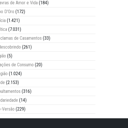
avras de Amor e Vida
(184)
o D'Oro
(172)
ícia
(1.421)
ítica
(7.031)
clamas de Casamentos
(33)
escobrindo
(261)
ião
(5)
lações de Consumo
(20)
igião
(1.024)
úde
(2.153)
ultamentos
(316)
idariedade
(14)
-Versão
(229)