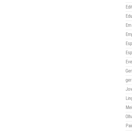
Edi
Ed
Em 
Em
Esp
Esp
Eve
Ger
ger
Jo
Lin
Mei
Olh
Pai