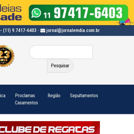
- (11) 9.7417-6403
-
jornal@jornalemdia.com.br
Pesquisar
por:
tica
Proclamas
Região
Sepultamentos
Casamentos