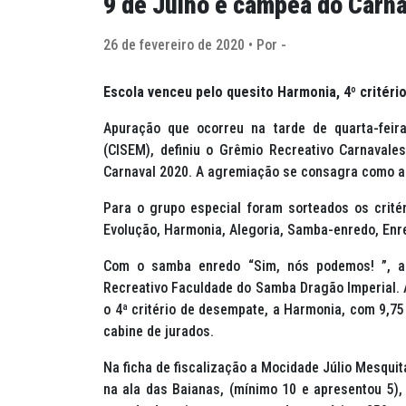
9 de Julho é campeã do Carn
26 de fevereiro de 2020 • Por -
Escola venceu pelo quesito Harmonia, 4º critér
Apuração que ocorreu na tarde de quarta-feir
(CISEM), definiu o Grêmio Recreativo Carnava
Carnaval 2020. A agremiação se consagra como a 
Para o grupo especial foram sorteados os crité
Evolução, Harmonia, Alegoria, Samba-enredo, Enre
Com o samba enredo “Sim, nós podemos! ”, a
Recreativo Faculdade do Samba Dragão Imperial. A
o 4ª critério de desempate, a Harmonia, com 9,75
cabine de jurados.
Na ficha de fiscalização a Mocidade Júlio Mesquit
na ala das Baianas, (mínimo 10 e apresentou 5)