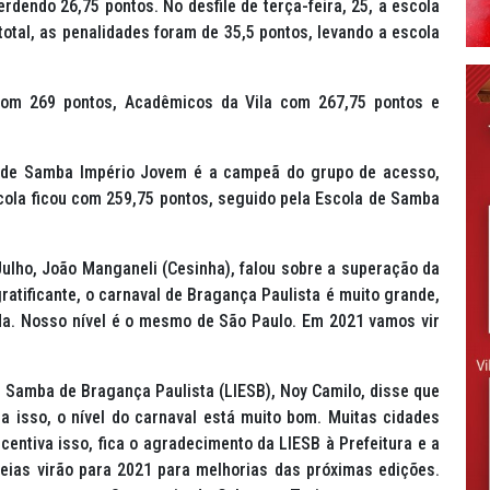
dendo 26,75 pontos. No desfile de terça-feira, 25, a escola
total, as penalidades foram de 35,5 pontos, levando a escola
com 269 pontos, Acadêmicos da Vila com 267,75 pontos e
 de Samba Império Jovem é a campeã do grupo de acesso,
cola ficou com 259,75 pontos, seguido pela Escola de Samba
 Julho, João Manganeli (Cesinha), falou sobre a superação da
ratificante, o carnaval de Bragança Paulista é muito grande,
da. Nosso nível é o mesmo de São Paulo. Em 2021 vamos vir
 Samba de Bragança Paulista (LIESB), Noy Camilo, disse que
ia isso, o nível do carnaval está muito bom. Muitas cidades
entiva isso, fica o agradecimento da LIESB à Prefeitura e a
deias virão para 2021 para melhorias das próximas edições.