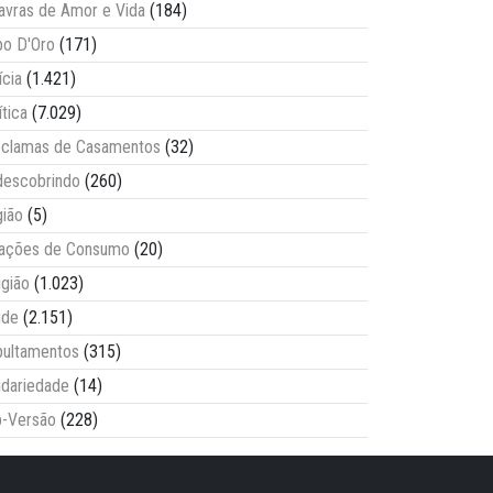
avras de Amor e Vida
(184)
o D'Oro
(171)
ícia
(1.421)
ítica
(7.029)
clamas de Casamentos
(32)
escobrindo
(260)
ião
(5)
lações de Consumo
(20)
igião
(1.023)
úde
(2.151)
ultamentos
(315)
idariedade
(14)
-Versão
(228)