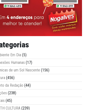
ategorias
iente Em Dia
(5)
nexões Humanas
(17)
nicas de um Sol Nascente
(156)
tura
(456)
eto da Redação
(44)
ções
(238)
tais
(45)
ITH CULTURA
(239)