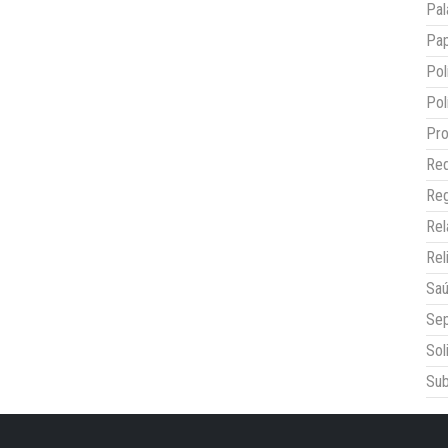
Pal
Pap
Pol
Pol
Pro
Red
Reg
Re
Rel
Sa
Sep
Sol
Sub