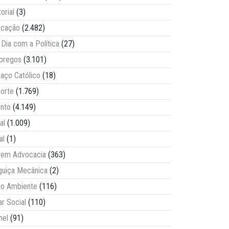
torial
(3)
ucação
(2.482)
Dia com a Política
(27)
pregos
(3.101)
aço Católico
(18)
orte
(1.769)
nto
(4.149)
al
(1.009)
al
(1)
vem Advocacia
(363)
guiça Mecânica
(2)
o Ambiente
(116)
ar Social
(110)
nel
(91)