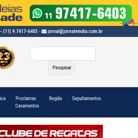
- (11) 9.7417-6403
-
jornal@jornalemdia.com.br
Pesquisar
por:
tica
Proclamas
Região
Sepultamentos
Casamentos