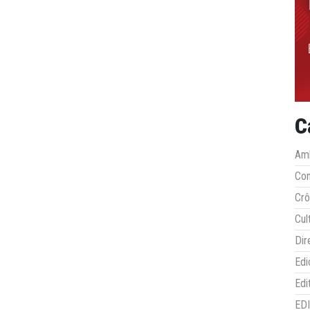
C
Amb
Co
Crô
Cul
Dir
Edi
Edi
ED