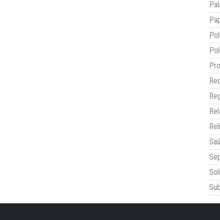
Pal
Pap
Pol
Pol
Pro
Red
Reg
Re
Rel
Sa
Sep
Sol
Sub