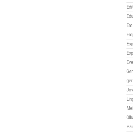
Edi
Ed
Em 
Em
Esp
Esp
Eve
Ger
ger
Jo
Lin
Mei
Olh
Pai