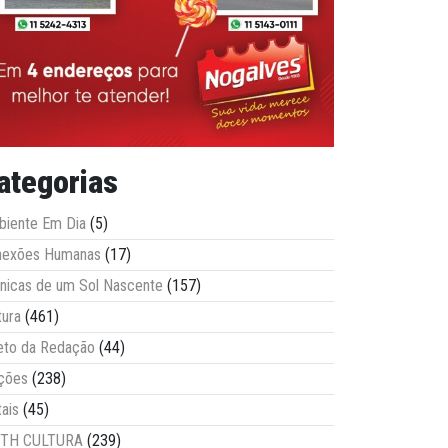
ategorias
iente Em Dia
(5)
nexões Humanas
(17)
nicas de um Sol Nascente
(157)
tura
(461)
eto da Redação
(44)
ções
(238)
tais
(45)
ITH CULTURA
(239)