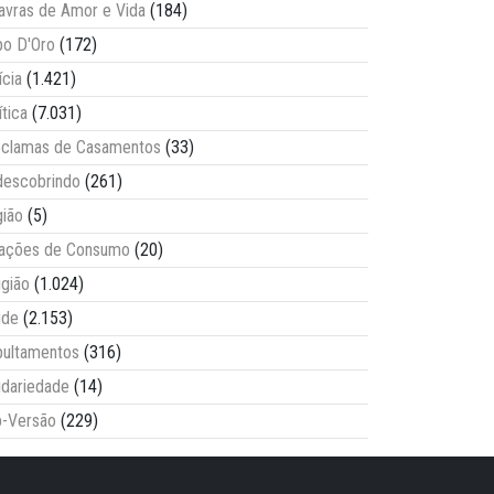
avras de Amor e Vida
(184)
o D'Oro
(172)
ícia
(1.421)
ítica
(7.031)
clamas de Casamentos
(33)
escobrindo
(261)
ião
(5)
lações de Consumo
(20)
igião
(1.024)
úde
(2.153)
ultamentos
(316)
idariedade
(14)
-Versão
(229)