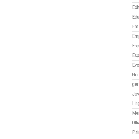
Edi
Ed
Em 
Em
Esp
Esp
Eve
Ger
ger
Jo
Lin
Mei
Olh
Pai