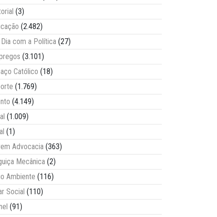
torial
(3)
ucação
(2.482)
Dia com a Política
(27)
pregos
(3.101)
aço Católico
(18)
orte
(1.769)
nto
(4.149)
al
(1.009)
al
(1)
vem Advocacia
(363)
guiça Mecânica
(2)
o Ambiente
(116)
ar Social
(110)
nel
(91)