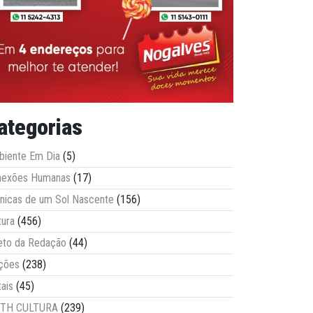
ategorias
iente Em Dia
(5)
nexões Humanas
(17)
nicas de um Sol Nascente
(156)
tura
(456)
eto da Redação
(44)
ções
(238)
tais
(45)
ITH CULTURA
(239)