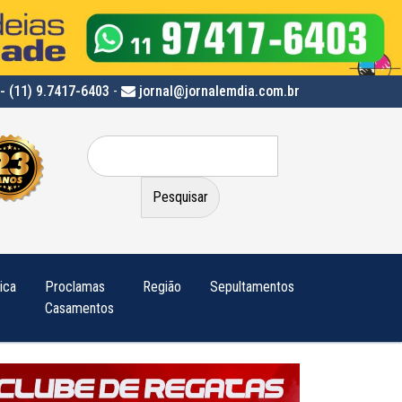
- (11) 9.7417-6403
-
jornal@jornalemdia.com.br
Pesquisar
por:
tica
Proclamas
Região
Sepultamentos
Casamentos