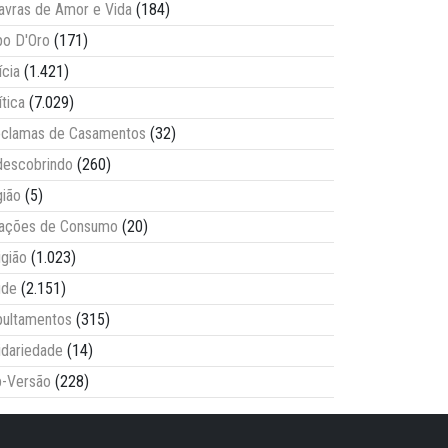
avras de Amor e Vida
(184)
o D'Oro
(171)
ícia
(1.421)
ítica
(7.029)
clamas de Casamentos
(32)
escobrindo
(260)
ião
(5)
lações de Consumo
(20)
igião
(1.023)
úde
(2.151)
ultamentos
(315)
idariedade
(14)
-Versão
(228)