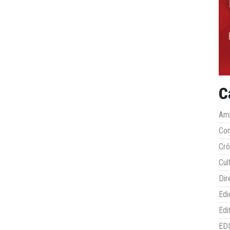
C
Amb
Co
Crô
Cul
Dir
Edi
Edi
ED