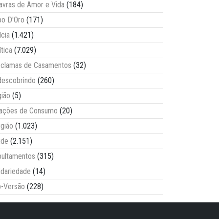
avras de Amor e Vida
(184)
o D'Oro
(171)
ícia
(1.421)
ítica
(7.029)
clamas de Casamentos
(32)
escobrindo
(260)
ião
(5)
lações de Consumo
(20)
igião
(1.023)
úde
(2.151)
ultamentos
(315)
idariedade
(14)
-Versão
(228)