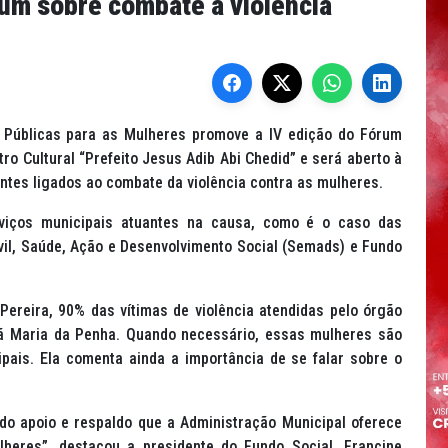
rum sobre combate à violência
s Públicas para as Mulheres promove a IV edição do Fórum
o Cultural “Prefeito Jesus Adib Abi Chedid” e será aberto à
entes ligados ao combate da violência contra as mulheres.
viços municipais atuantes na causa, como é o caso das
vil, Saúde, Ação e Desenvolvimento Social (Semads) e Fundo
Pereira, 90% das vítimas de violência atendidas pelo órgão
ã Maria da Penha. Quando necessário, essas mulheres são
pais. Ela comenta ainda a importância de se falar sobre o
do apoio e respaldo que a Administração Municipal oferece
heres”, destacou a presidente do Fundo Social, Francine