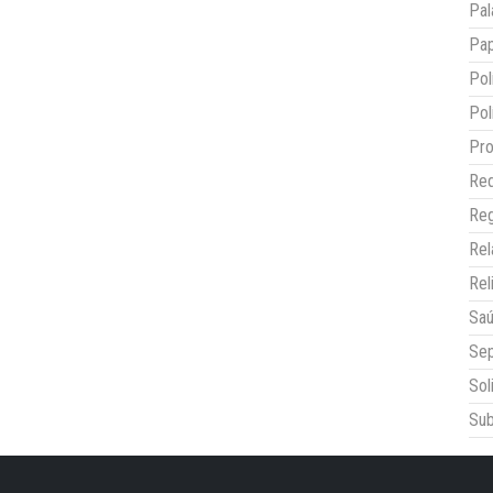
Pal
Pap
Pol
Pol
Pro
Red
Reg
Re
Rel
Sa
Sep
Sol
Sub