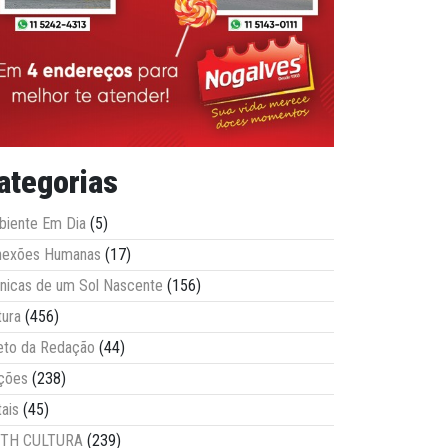
ategorias
iente Em Dia
(5)
nexões Humanas
(17)
nicas de um Sol Nascente
(156)
tura
(456)
eto da Redação
(44)
ções
(238)
tais
(45)
ITH CULTURA
(239)