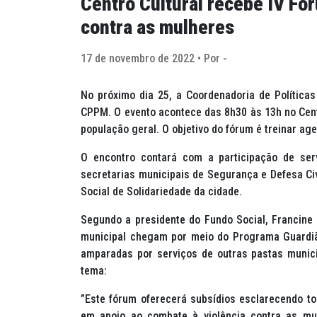
Centro Cultural recebe IV Fó
contra as mulheres
17 de novembro de 2022 • Por -
No próximo dia 25, a Coordenadoria de Política
CPPM. O evento acontece das 8h30 às 13h no Centr
população geral. O objetivo do fórum é treinar ag
O encontro contará com a participação de ser
secretarias municipais de Segurança e Defesa Ci
Social de Solidariedade da cidade.
Segundo a presidente do Fundo Social, Francine 
municipal chegam por meio do Programa Guardi
amparadas por serviços de outras pastas munici
tema:
”Este fórum oferecerá subsídios esclarecendo to
em apoio ao combate à violência contra as mul