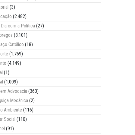
torial
(3)
ucação
(2.482)
Dia com a Política
(27)
pregos
(3.101)
aço Católico
(18)
orte
(1.769)
nto
(4.149)
al
(1)
al
(1.009)
vem Advocacia
(363)
guiça Mecânica
(2)
o Ambiente
(116)
ar Social
(110)
nel
(91)