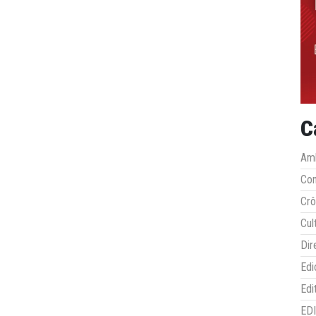
C
Amb
Co
Crô
Cul
Dir
Edi
Edi
ED