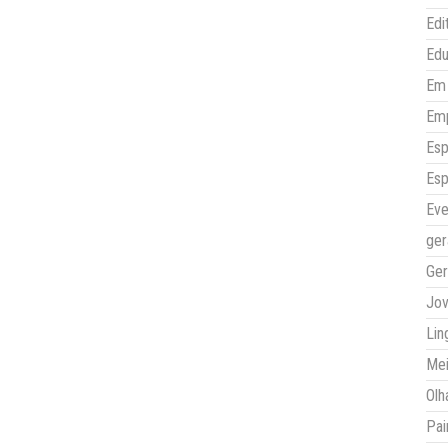
Edi
Ed
Em 
Em
Esp
Esp
Eve
ger
Ger
Jo
Lin
Mei
Olh
Pai