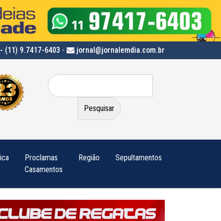
- (11) 9.7417-6403
-
jornal@jornalemdia.com.br
Pesquisar
por:
tica
Proclamas
Região
Sepultamentos
Casamentos