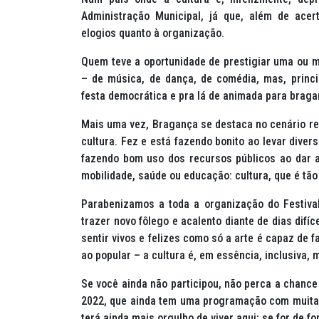
Administração Municipal, já que, além de ace
elogios quanto à organização.
Quem teve a oportunidade de prestigiar uma ou ma
– de música, de dança, de comédia, mas, prin
festa democrática e pra lá de animada para bragan
Mais uma vez, Bragança se destaca no cenário reg
cultura. Fez e está fazendo bonito ao levar diver
fazendo bom uso dos recursos públicos ao dar ao
mobilidade, saúde ou educação: cultura, que é tão 
Parabenizamos a toda a organização do Festiva
trazer novo fôlego e acalento diante de dias dif
sentir vivos e felizes como só a arte é capaz de 
ao popular – a cultura é, em essência, inclusiva, m
Se você ainda não participou, não perca a chance
2022, que ainda tem uma programação com muita c
terá ainda mais orgulho de viver aqui; se for de f