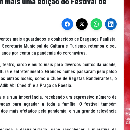
m mais uma edição do Festival de
eventos mais aguardados e conhecidos de Bragança Paulista,
la Secretaria Municipal de Cultura e Turismo, retomou o seu
 anos por conta da pandemia do coronavírus.
a, teatro, circo e muito mais para diversos pontos da cidade,
ltura e entretenimento. Grandes nomes passaram pelo palco
s outros locais, como o Clube de Regatas Bandeirantes, o
Adib Abi Chedid” e a Praça da Poesia.
a e a sua importância, recebendo um expressivo número de
adas para agradar a toda a família. O festival também
m dos mais afetados pela pandemia, e sua grande relevância
eciada e desvalorizada, cabe reconhecer a iniciativa da