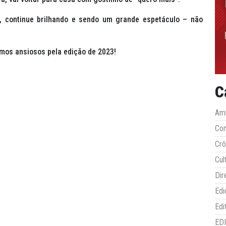
, continue brilhando e sendo um grande espetáculo – não
amos ansiosos pela edição de 2023!
C
Amb
Co
Crô
Cul
Dir
Edi
Edi
ED