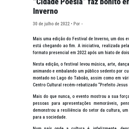
“Cidade Poesia” faz bonito e
Inverno
30 de julho de 2022 • Por -
Mais uma edição do Festival de Inverno, um dos 
está chegando ao fim. A iniciativa, realizada pe
formato presencial em 2022 após um hiato de dois
Nesta edição, o festival levou música, arte, danç
animando e embalando um público sedento por cu
montado no Lago do Taboão, assim como em vário
Centro Cultural recém-rebatizado “Prefeito Jesus 
Mais do que nunca, o evento mostrou a sua forç
pessoas para apresentações memoráveis, pens
demonstrou a resiliência do setor da cultura, u
para a sociedade.
Num país onde a cultura é, infelizmente, depr