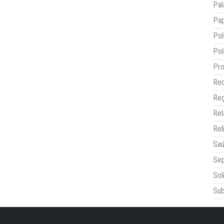
Pal
Pap
Pol
Pol
Pro
Red
Reg
Re
Rel
Sa
Sep
Sol
Sub