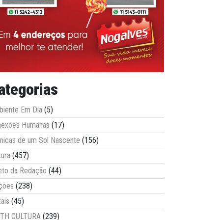
ategorias
iente Em Dia
(5)
nexões Humanas
(17)
nicas de um Sol Nascente
(156)
tura
(457)
eto da Redação
(44)
ções
(238)
tais
(45)
ITH CULTURA
(239)