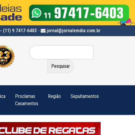
- (11) 9.7417-6403
-
jornal@jornalemdia.com.br
Pesquisar
por:
tica
Proclamas
Região
Sepultamentos
Casamentos