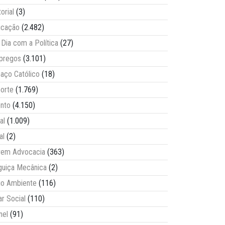
torial
(3)
ucação
(2.482)
Dia com a Política
(27)
pregos
(3.101)
aço Católico
(18)
orte
(1.769)
nto
(4.150)
al
(1.009)
al
(2)
vem Advocacia
(363)
guiça Mecânica
(2)
o Ambiente
(116)
ar Social
(110)
nel
(91)