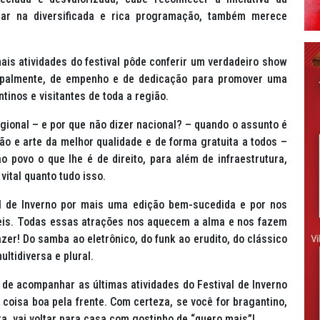
rtar na diversificada e rica programação, também merece
is atividades do festival pôde conferir um verdadeiro show
cipalmente, de empenho e de dedicação para promover uma
tinos e visitantes de toda a região.
ional – e por que não dizer nacional? – quando o assunto é
são e arte da melhor qualidade e de forma gratuita a todos –
 povo o que lhe é de direito, para além de infraestrutura,
vital quanto tudo isso.
l de Inverno por mais uma edição bem-sucedida e por nos
íceis. Todas essas atrações nos aquecem a alma e nos fazem
fazer! Do samba ao eletrônico, do
funk
ao erudito, do clássico
ultidiversa e plural.
 de acompanhar as últimas atividades do Festival de Inverno
oisa boa pela frente. Com certeza, se você for bragantino,
ora, vai voltar para casa com gostinho de “quero mais”!