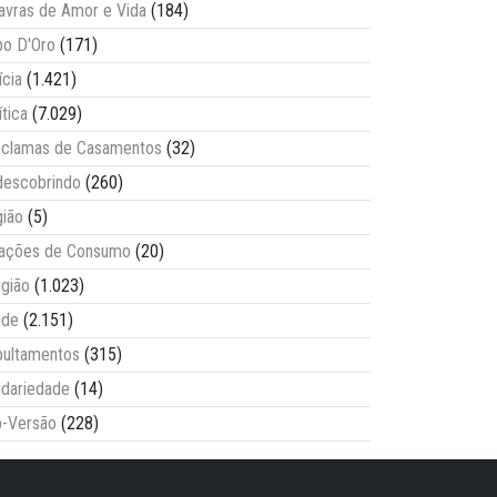
avras de Amor e Vida
(184)
o D'Oro
(171)
ícia
(1.421)
ítica
(7.029)
clamas de Casamentos
(32)
escobrindo
(260)
ião
(5)
lações de Consumo
(20)
igião
(1.023)
úde
(2.151)
ultamentos
(315)
idariedade
(14)
-Versão
(228)