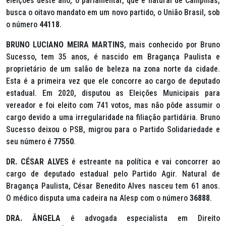
eleições deste ano, o parlamentar, que é natural de Campinas,
busca o oitavo mandato em um novo partido, o União Brasil, sob
o número
44118
.
BRUNO LUCIANO MEIRA MARTINS
, mais conhecido por Bruno
Sucesso, tem 35 anos, é nascido em Bragança Paulista e
proprietário de um salão de beleza na zona norte da cidade.
Esta é a primeira vez que ele concorre ao cargo de deputado
estadual. Em 2020, disputou as Eleições Municipais para
vereador e foi eleito com 741 votos, mas não pôde assumir o
cargo devido a uma irregularidade na filiação partidária. Bruno
Sucesso deixou o PSB, migrou para o Partido Solidariedade e
seu número é
77550
.
DR. CÉSAR ALVES
é estreante na política e vai concorrer ao
cargo de deputado estadual pelo Partido Agir. Natural de
Bragança Paulista, César Benedito Alves nasceu tem 61 anos.
O médico disputa uma cadeira na Alesp com o número
36888
.
DRA. ÂNGELA
é advogada especialista em Direito