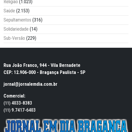
Religião
(1.023)
Saúde
(2.153)
Sepultamentos
(316)
Solidariedade
(14)
Sub-Versão
(229)
Rua João Franco, 944 - Vila Bernadete
CEP: 12.906-000 - Bragança Paulista - SP
jornal@jornalemdia.com.br
Comercial:
4033-8383
(11)
9.7417-6403
(11)