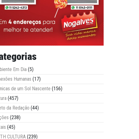
ategorias
iente Em Dia
(5)
nexões Humanas
(17)
nicas de um Sol Nascente
(156)
tura
(457)
eto da Redação
(44)
ções
(238)
tais
(45)
ITH CULTURA
(239)