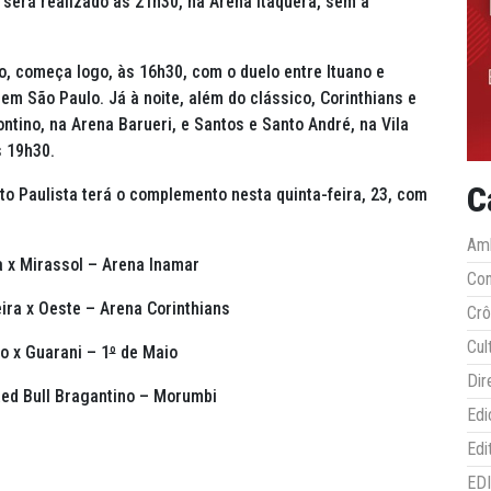
e será realizado às 21h30, na Arena Itaquera, sem a
o, começa logo, às 16h30, com o duelo entre Ituano e
em São Paulo. Já à noite, além do clássico, Corinthians e
tino, na Arena Barueri, e Santos e Santo André, na Vila
s 19h30.
C
o Paulista terá o complemento nesta quinta-feira, 23, com
Amb
 x Mirassol – Arena Inamar
Co
eira x Oeste – Arena Corinthians
Crô
Cul
o x Guarani – 1
º
de Maio
Dir
Red Bull Bragantino – Morumbi
Edi
Edi
ED