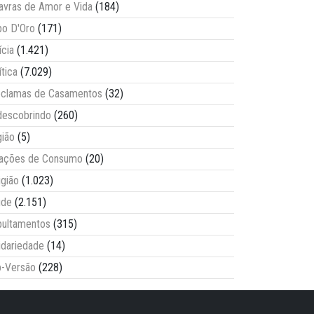
avras de Amor e Vida
(184)
o D'Oro
(171)
ícia
(1.421)
ítica
(7.029)
clamas de Casamentos
(32)
escobrindo
(260)
ião
(5)
lações de Consumo
(20)
igião
(1.023)
úde
(2.151)
ultamentos
(315)
idariedade
(14)
-Versão
(228)