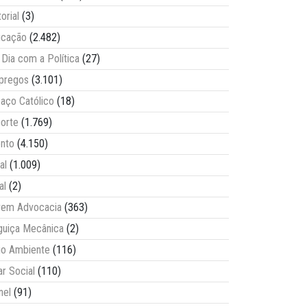
torial
(3)
ucação
(2.482)
Dia com a Política
(27)
pregos
(3.101)
aço Católico
(18)
orte
(1.769)
nto
(4.150)
al
(1.009)
al
(2)
vem Advocacia
(363)
guiça Mecânica
(2)
o Ambiente
(116)
ar Social
(110)
nel
(91)