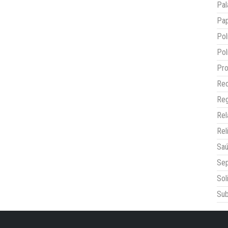
Pal
Pap
Pol
Pol
Pro
Red
Reg
Re
Rel
Sa
Sep
Sol
Sub