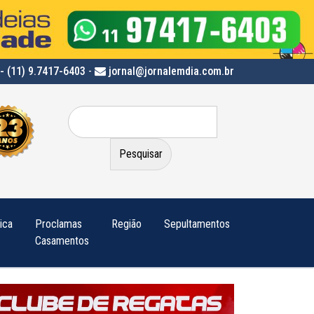
- (11) 9.7417-6403
-
jornal@jornalemdia.com.br
Pesquisar
por:
tica
Proclamas
Região
Sepultamentos
Casamentos