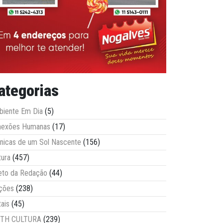
ategorias
iente Em Dia
(5)
nexões Humanas
(17)
nicas de um Sol Nascente
(156)
tura
(457)
eto da Redação
(44)
ções
(238)
tais
(45)
ITH CULTURA
(239)