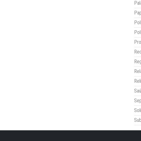
Pal
Pap
Pol
Pol
Pro
Red
Reg
Re
Rel
Sa
Sep
Sol
Sub