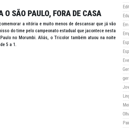
Edi
 O SÃO PAULO, FORA DE CASA
Ed
comemorar a vitória e muito menos de descansar que já vão
Em 
isso do time pelo campeonato estadual que jacontece nesta
Em
 Paulo no Morumbi. Aliás, o Tricolor também atuou na noite
Esp
de 5 a 1.
Esp
Eve
Ger
ger
Jo
Lin
Mei
Olh
Pai