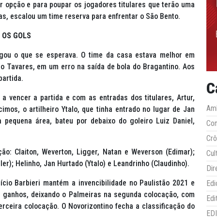
or opção e para poupar os jogadores titulares que terão uma
as, escalou um time reserva para enfrentar o São Bento.
OS GOLS
ogou o que se esperava. O time da casa estava melhor em
o Tavares, em um erro na saída de bola do Bragantino. Aos
partida.
C
a vencer a partida e com as entradas dos titulares, Artur,
Amb
imos, o artilheiro Ytalo, que tinha entrado no lugar de Jan
 pequena área, bateu por debaixo do goleiro Luiz Daniel,
Co
Crô
o: Claiton, Weverton, Ligger, Natan e Weverson (Edimar);
Cul
ller); Helinho, Jan Hurtado (Ytalo) e Leandrinho (Claudinho).
Dir
ício Barbieri mantém a invencibilidade no Paulistão 2021 e
Edi
s ganhos, deixando o Palmeiras na segunda colocação, com
Edi
erceira colocação. O Novorizontino fecha a classificação do
ED