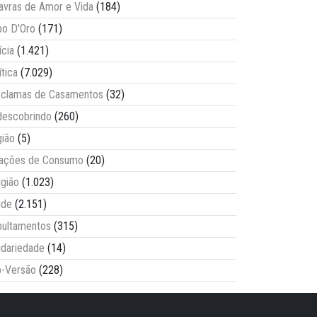
avras de Amor e Vida
(184)
o D'Oro
(171)
ícia
(1.421)
ítica
(7.029)
clamas de Casamentos
(32)
escobrindo
(260)
ião
(5)
lações de Consumo
(20)
igião
(1.023)
úde
(2.151)
ultamentos
(315)
idariedade
(14)
-Versão
(228)