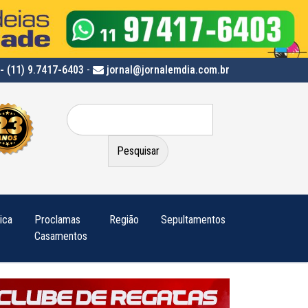
- (11) 9.7417-6403
-
jornal@jornalemdia.com.br
Pesquisar
por:
tica
Proclamas
Região
Sepultamentos
Casamentos