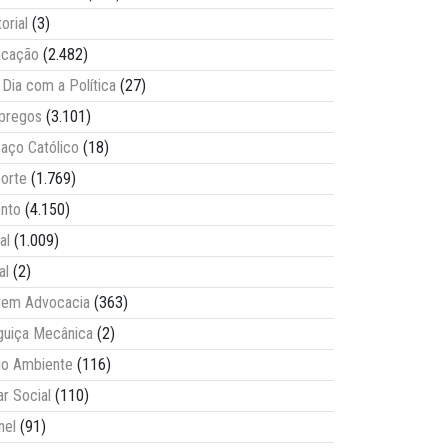
torial
(3)
ucação
(2.482)
Dia com a Política
(27)
pregos
(3.101)
aço Católico
(18)
orte
(1.769)
nto
(4.150)
al
(1.009)
al
(2)
vem Advocacia
(363)
guiça Mecânica
(2)
o Ambiente
(116)
ar Social
(110)
nel
(91)