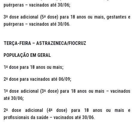
puérperas – vacinados até 30/06;
3
ª
dose adicional (5
ª
dose) para 18 anos ou mais, gestantes e
puérperas – vacinados até 30/06.
TERÇA-FEIRA – ASTRAZENECA/FIOCRUZ
POPULAÇÃO EM GERAL
1
ª
dose para 18 anos ou mais;
2
ª
dose para vacinados até 06/09;
1
ª
dose adicional (3
ª
dose) para 18 anos ou mais – vacinados
até 30/06;
2
ª
dose adicional (4
ª
dose) para 18 anos ou mais e
profissionais da saúde – vacinados até 30/06.