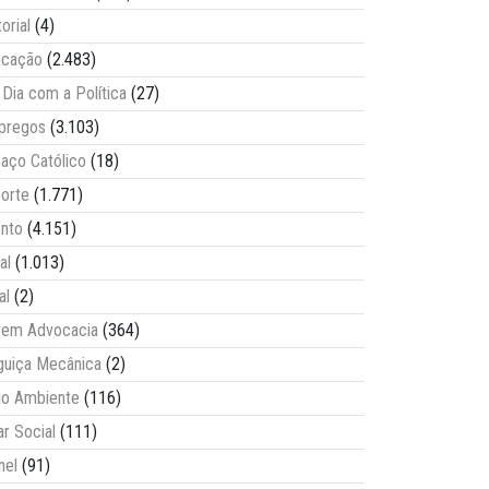
torial
(4)
ucação
(2.483)
Dia com a Política
(27)
pregos
(3.103)
aço Católico
(18)
orte
(1.771)
nto
(4.151)
al
(1.013)
al
(2)
vem Advocacia
(364)
guiça Mecânica
(2)
o Ambiente
(116)
ar Social
(111)
nel
(91)