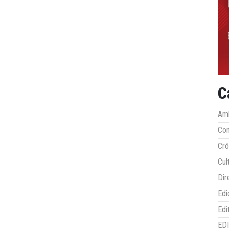
C
Amb
Co
Crô
Cul
Dir
Edi
Edi
ED