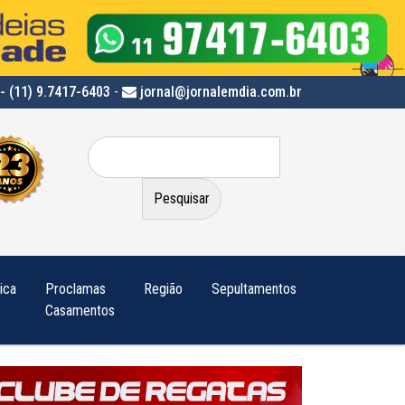
- (11) 9.7417-6403
-
jornal@jornalemdia.com.br
Pesquisar
por:
tica
Proclamas
Região
Sepultamentos
Casamentos