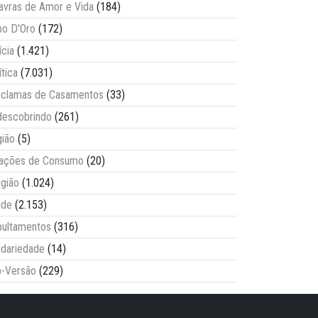
avras de Amor e Vida
(184)
o D'Oro
(172)
ícia
(1.421)
ítica
(7.031)
clamas de Casamentos
(33)
escobrindo
(261)
ião
(5)
lações de Consumo
(20)
igião
(1.024)
úde
(2.153)
ultamentos
(316)
idariedade
(14)
-Versão
(229)