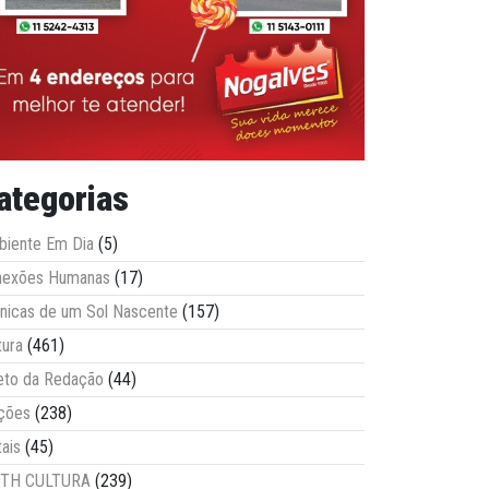
ategorias
iente Em Dia
(5)
nexões Humanas
(17)
nicas de um Sol Nascente
(157)
tura
(461)
eto da Redação
(44)
ções
(238)
tais
(45)
ITH CULTURA
(239)