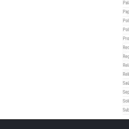
Pal
Pap
Pol
Pol
Pro
Red
Reg
Re
Rel
Sa
Sep
Sol
Sub