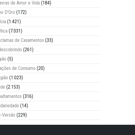
avras de Amor e Vida
(184)
o D'Oro
(172)
ícia
(1.421)
ítica
(7.031)
clamas de Casamentos
(33)
escobrindo
(261)
ião
(5)
lações de Consumo
(20)
igião
(1.023)
úde
(2.153)
ultamentos
(316)
idariedade
(14)
-Versão
(229)