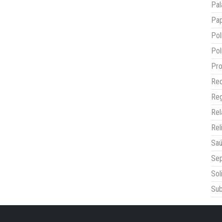
Pal
Pap
Pol
Pol
Pro
Red
Reg
Re
Rel
Sa
Sep
Sol
Sub