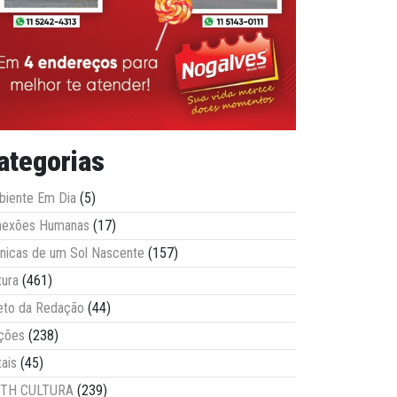
ategorias
iente Em Dia
(5)
nexões Humanas
(17)
nicas de um Sol Nascente
(157)
tura
(461)
eto da Redação
(44)
ções
(238)
tais
(45)
ITH CULTURA
(239)