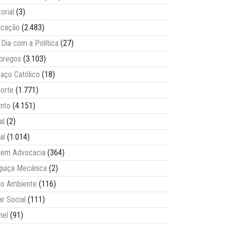
torial
(3)
ucação
(2.483)
Dia com a Política
(27)
pregos
(3.103)
aço Católico
(18)
orte
(1.771)
nto
(4.151)
al
(2)
al
(1.014)
vem Advocacia
(364)
guiça Mecânica
(2)
o Ambiente
(116)
ar Social
(111)
nel
(91)