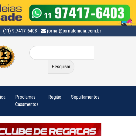
- (11) 9.7417-6403
-
jornal@jornalemdia.com.br
Pesquisar
por:
tica
Proclamas
Região
Sepultamentos
Casamentos