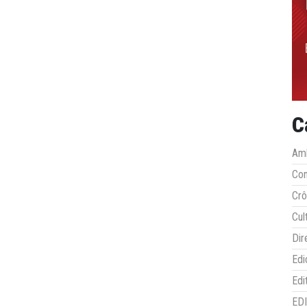
C
Amb
Co
Crô
Cul
Dir
Edi
Edi
ED