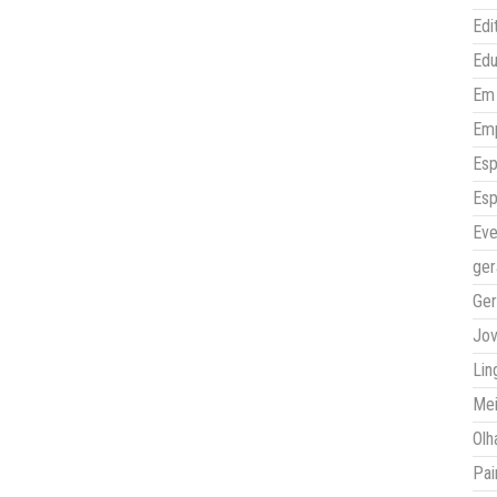
Edi
Ed
Em 
Em
Esp
Esp
Eve
ger
Ger
Jo
Lin
Mei
Olh
Pai