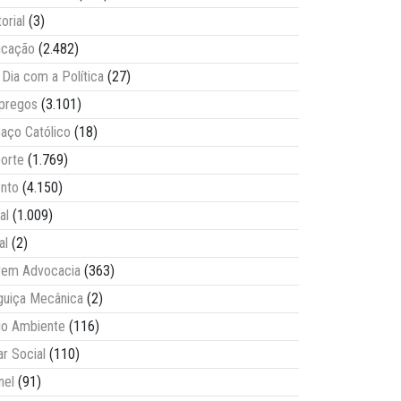
torial
(3)
ucação
(2.482)
Dia com a Política
(27)
pregos
(3.101)
aço Católico
(18)
orte
(1.769)
nto
(4.150)
al
(1.009)
al
(2)
vem Advocacia
(363)
guiça Mecânica
(2)
o Ambiente
(116)
ar Social
(110)
nel
(91)