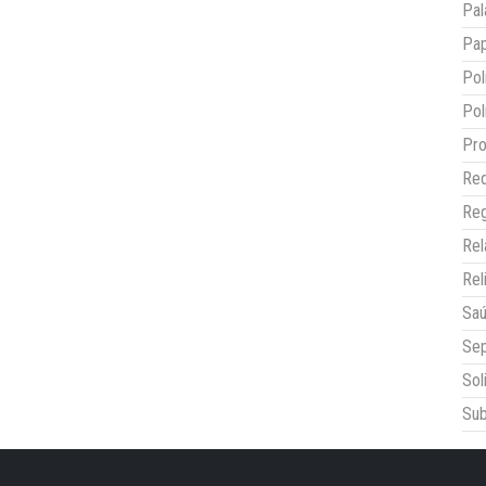
Pal
Pap
Pol
Pol
Pro
Red
Reg
Re
Rel
Sa
Sep
Sol
Sub