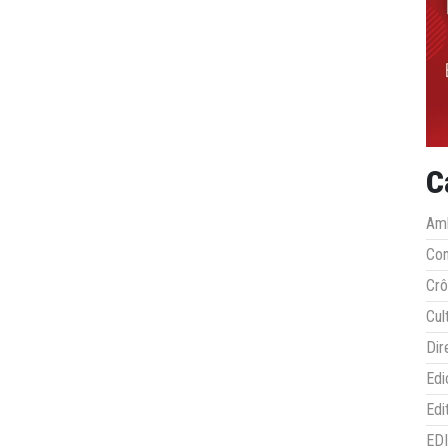
C
Amb
Co
Crô
Cul
Dir
Edi
Edi
ED