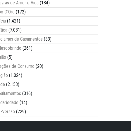
avras de Amor e Vida
(184)
o D'Oro
(172)
ícia
(1.421)
ítica
(7.031)
clamas de Casamentos
(33)
escobrindo
(261)
ião
(5)
lações de Consumo
(20)
igião
(1.024)
úde
(2.153)
ultamentos
(316)
idariedade
(14)
-Versão
(229)