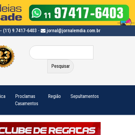
- (11) 9.7417-6403
-
jornal@jornalemdia.com.br
Pesquisar
por:
tica
Proclamas
Região
Sepultamentos
Casamentos