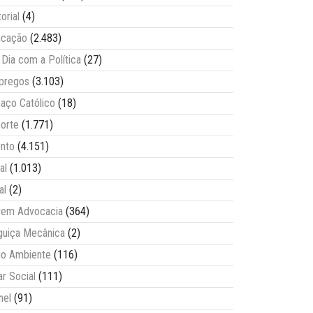
torial
(4)
ucação
(2.483)
Dia com a Política
(27)
pregos
(3.103)
aço Católico
(18)
orte
(1.771)
nto
(4.151)
al
(1.013)
al
(2)
vem Advocacia
(364)
guiça Mecânica
(2)
o Ambiente
(116)
ar Social
(111)
nel
(91)