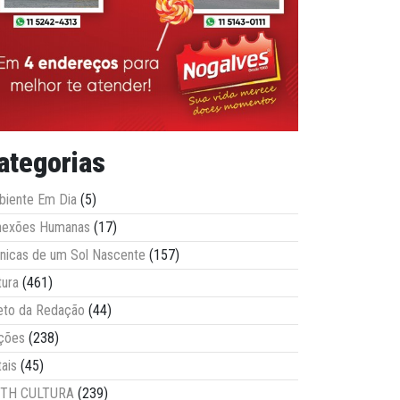
ategorias
iente Em Dia
(5)
nexões Humanas
(17)
nicas de um Sol Nascente
(157)
tura
(461)
eto da Redação
(44)
ções
(238)
tais
(45)
ITH CULTURA
(239)