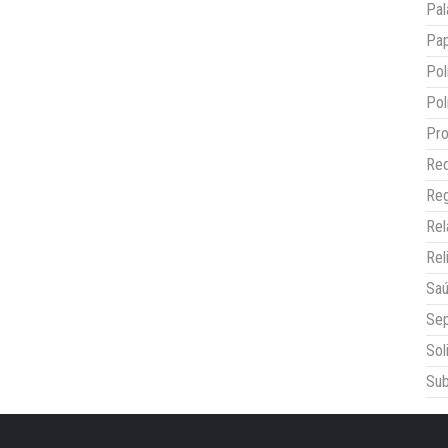
Pal
Pap
Pol
Pol
Pro
Red
Reg
Re
Rel
Sa
Sep
Sol
Sub