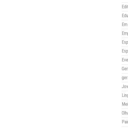
Edi
Ed
Em 
Em
Esp
Esp
Eve
Ger
ger
Jo
Lin
Mei
Olh
Pai