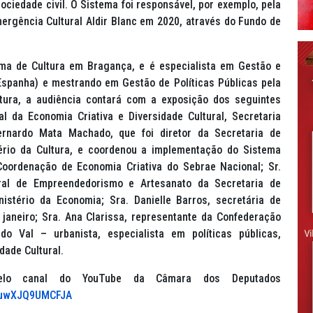
sociedade civil. O Sistema foi responsável, por exemplo, pela
ergência Cultural Aldir Blanc em 2020, através do Fundo de
ema de Cultura em Bragança, e é especialista em Gestão e
(Espanha) e mestrando em Gestão de Políticas Públicas pela
tura, a audiência contará com a exposição dos seguintes
al da Economia Criativa e Diversidade Cultural, Secretaria
Bernardo Mata Machado, que foi diretor da Secretaria de
istério da Cultura, e coordenou a implementação do Sistema
Coordenação de Economia Criativa do Sebrae Nacional; Sr.
ral de Empreendedorismo e Artesanato da Secretaria de
istério da Economia; Sra. Danielle Barros, secretária de
 janeiro; Sra. Ana Clarissa, representante da Confederação
o Val – urbanista, especialista em políticas públicas,
dade Cultural.
pelo canal do YouTube da Câmara dos Deputados
UEuwXJQ9UMCFJA