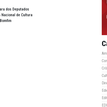
mara dos Deputados
 Nacional de Cultura
 Bomfim
C
Amb
Co
Crô
Cul
Dir
Edi
Edi
ED