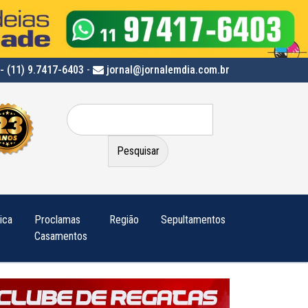
- (11) 9.7417-6403
-
jornal@jornalemdia.com.br
Pesquisar
por:
tica
Proclamas
Região
Sepultamentos
Casamentos