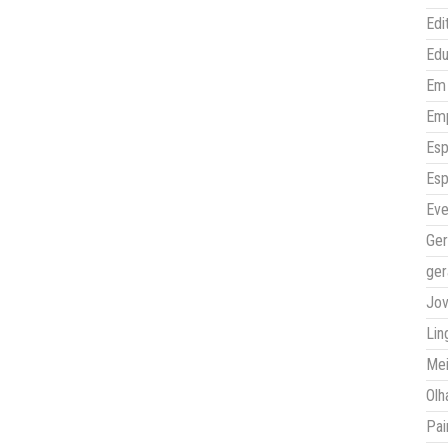
Edi
Ed
Em 
Em
Esp
Esp
Eve
Ger
ger
Jo
Lin
Mei
Olh
Pai