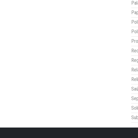
Pal
Pap
Pol
Pol
Pro
Red
Reg
Re
Rel
Sa
Sep
Sol
Sub