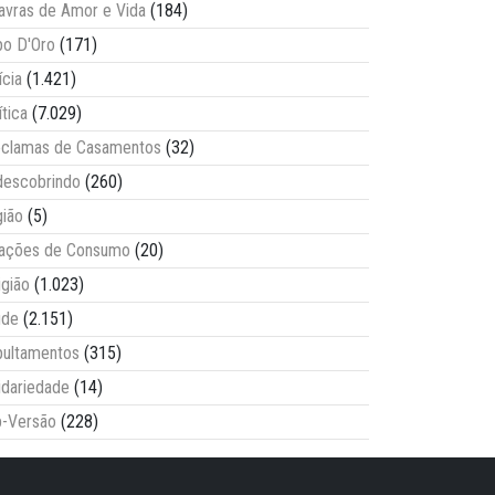
avras de Amor e Vida
(184)
o D'Oro
(171)
ícia
(1.421)
ítica
(7.029)
clamas de Casamentos
(32)
escobrindo
(260)
ião
(5)
lações de Consumo
(20)
igião
(1.023)
úde
(2.151)
ultamentos
(315)
idariedade
(14)
-Versão
(228)