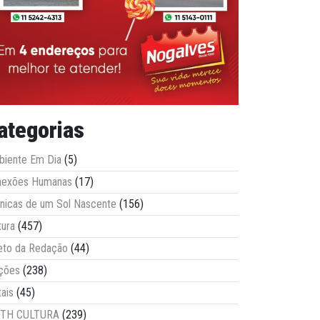
ategorias
iente Em Dia
(5)
nexões Humanas
(17)
nicas de um Sol Nascente
(156)
tura
(457)
eto da Redação
(44)
ções
(238)
tais
(45)
ITH CULTURA
(239)