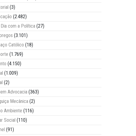
torial
(3)
ucação
(2.482)
Dia com a Política
(27)
pregos
(3.101)
aço Católico
(18)
orte
(1.769)
nto
(4.150)
al
(1.009)
al
(2)
vem Advocacia
(363)
guiça Mecânica
(2)
o Ambiente
(116)
ar Social
(110)
nel
(91)