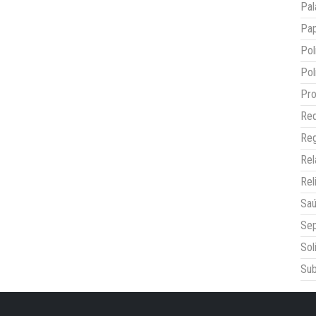
Pal
Pap
Pol
Pol
Pro
Red
Reg
Re
Rel
Sa
Sep
Sol
Sub