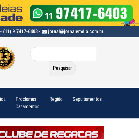
- (11) 9.7417-6403
-
jornal@jornalemdia.com.br
Pesquisar
por:
tica
Proclamas
Região
Sepultamentos
Casamentos