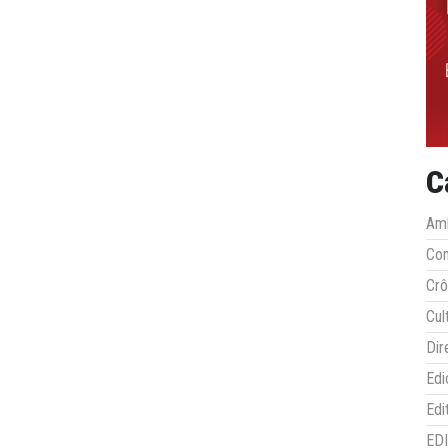
C
Amb
Co
Crô
Cul
Dir
Edi
Edi
ED