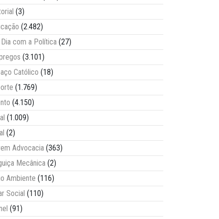
torial
(3)
ucação
(2.482)
Dia com a Política
(27)
pregos
(3.101)
aço Católico
(18)
orte
(1.769)
nto
(4.150)
al
(1.009)
al
(2)
vem Advocacia
(363)
guiça Mecânica
(2)
o Ambiente
(116)
ar Social
(110)
nel
(91)