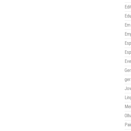
Edi
Ed
Em 
Em
Esp
Esp
Eve
Ger
ger
Jo
Lin
Mei
Olh
Pai