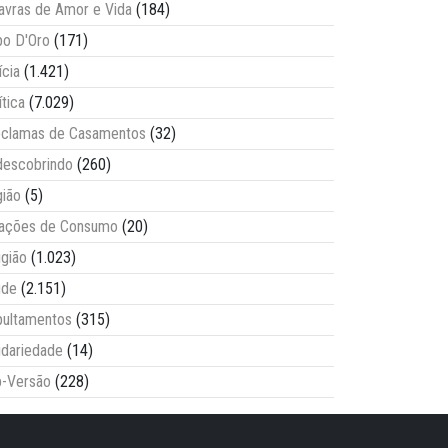
avras de Amor e Vida
(184)
o D'Oro
(171)
ícia
(1.421)
ítica
(7.029)
clamas de Casamentos
(32)
escobrindo
(260)
ião
(5)
lações de Consumo
(20)
igião
(1.023)
úde
(2.151)
ultamentos
(315)
idariedade
(14)
-Versão
(228)