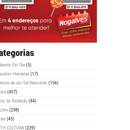
ategorias
iente Em Dia
(5)
nexões Humanas
(17)
nicas de um Sol Nascente
(156)
tura
(457)
eto da Redação
(44)
ções
(238)
tais
(45)
ITH CULTURA
(239)