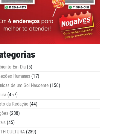
ategorias
iente Em Dia
(5)
nexões Humanas
(17)
nicas de um Sol Nascente
(156)
tura
(457)
eto da Redação
(44)
ções
(238)
tais
(45)
ITH CULTURA
(239)