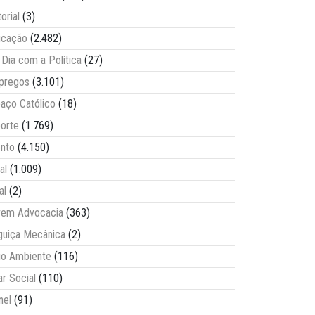
torial
(3)
ucação
(2.482)
Dia com a Política
(27)
pregos
(3.101)
aço Católico
(18)
orte
(1.769)
nto
(4.150)
al
(1.009)
al
(2)
vem Advocacia
(363)
guiça Mecânica
(2)
o Ambiente
(116)
ar Social
(110)
nel
(91)