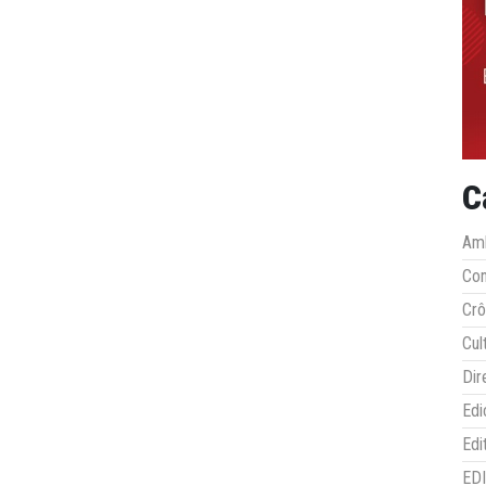
C
Amb
Co
Crô
Cul
Dir
Edi
Edi
ED