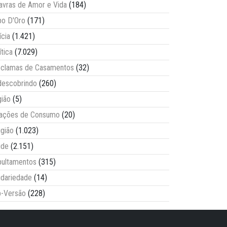
avras de Amor e Vida
(184)
o D'Oro
(171)
ícia
(1.421)
ítica
(7.029)
clamas de Casamentos
(32)
escobrindo
(260)
ião
(5)
lações de Consumo
(20)
igião
(1.023)
úde
(2.151)
ultamentos
(315)
idariedade
(14)
-Versão
(228)