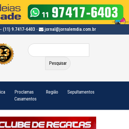
- (11) 9.7417-6403
-
jornal@jornalemdia.com.br
Pesquisar
por:
tica
Proclamas
Região
Sepultamentos
Casamentos