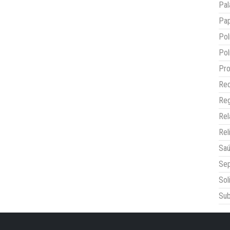
Pal
Pap
Pol
Pol
Pro
Red
Reg
Re
Rel
Sa
Sep
Sol
Sub