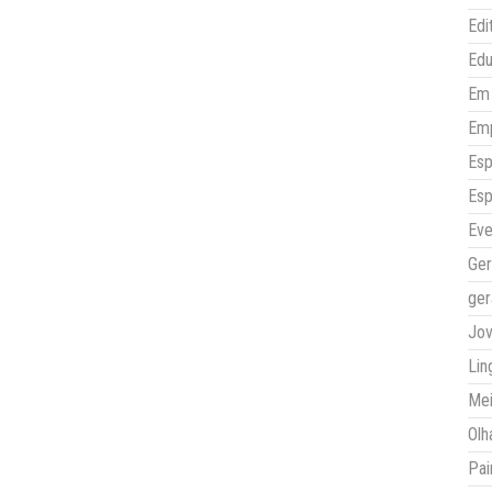
Edi
Ed
Em 
Em
Esp
Esp
Eve
Ger
ger
Jo
Lin
Mei
Olh
Pai