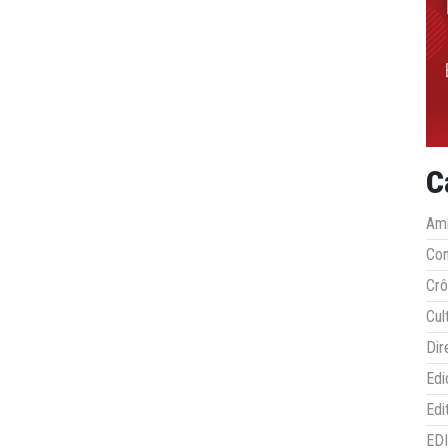
C
Amb
Co
Crô
Cul
Dir
Edi
Edi
ED