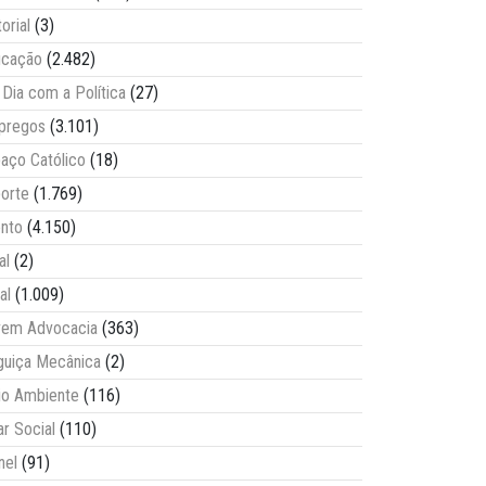
torial
(3)
ucação
(2.482)
Dia com a Política
(27)
pregos
(3.101)
aço Católico
(18)
orte
(1.769)
nto
(4.150)
al
(2)
al
(1.009)
vem Advocacia
(363)
guiça Mecânica
(2)
o Ambiente
(116)
ar Social
(110)
nel
(91)