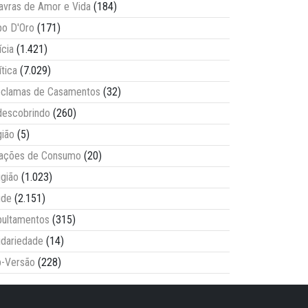
avras de Amor e Vida
(184)
o D'Oro
(171)
ícia
(1.421)
ítica
(7.029)
clamas de Casamentos
(32)
escobrindo
(260)
ião
(5)
lações de Consumo
(20)
igião
(1.023)
úde
(2.151)
ultamentos
(315)
idariedade
(14)
-Versão
(228)