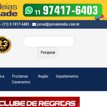
- (11) 9.7417-6403
-
jornal@jornalemdia.com.br
Pesquisar
por:
tica
Proclamas
Região
Sepultamentos
Casamentos