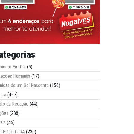
ategorias
iente Em Dia
(5)
nexões Humanas
(17)
nicas de um Sol Nascente
(156)
tura
(457)
eto da Redação
(44)
ções
(238)
tais
(45)
ITH CULTURA
(239)