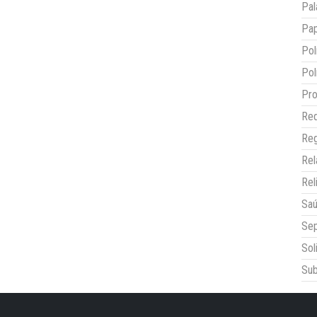
Pal
Pap
Pol
Pol
Pro
Red
Reg
Re
Rel
Sa
Sep
Sol
Sub