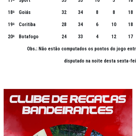
17
º
Sport
35
33
10
5
18
18
º
Goiás
32
34
8
8
18
19
º
Coritiba
28
34
6
10
18
20
º
Botafogo
24
33
4
12
17
Obs.: Não estão computados os pontos do jogo en
disputado na noite desta sexta-fei