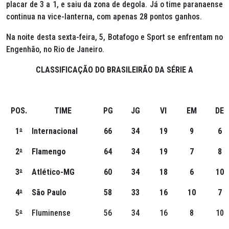
placar de 3 a 1, e saiu da zona de degola. Já o time paranaense
continua na vice-lanterna, com apenas 28 pontos ganhos.
Na noite desta sexta-feira, 5, Botafogo e Sport se enfrentam no
Engenhão, no Rio de Janeiro.
CLASSIFICAÇÃO DO BRASILEIRÃO DA SÉRIE A
POS.
TIME
PG
JG
VI
EM
DE
1
º
Internacional
66
34
19
9
6
2
º
Flamengo
64
34
19
7
8
3
º
Atlético-MG
60
34
18
6
10
4
º
São Paulo
58
33
16
10
7
5
º
Fluminense
56
34
16
8
10