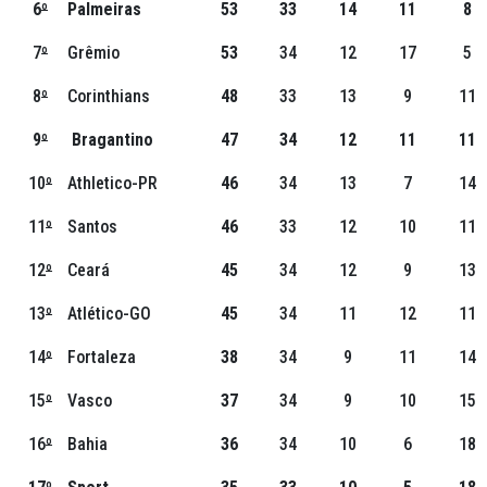
6
º
Palmeiras
53
33
14
11
8
7
º
Grêmio
53
34
12
17
5
8
º
Corinthians
48
33
13
9
11
9
º
Bragantino
47
34
12
11
11
10
º
Athletico-PR
46
34
13
7
14
11
º
Santos
46
33
12
10
11
12
º
Ceará
45
34
12
9
13
13
º
Atlético-GO
45
34
11
12
11
14
º
Fortaleza
38
34
9
11
14
15
º
Vasco
37
34
9
10
15
16
º
Bahia
36
34
10
6
18