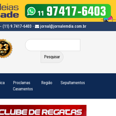
- (11) 9.7417-6403
-
jornal@jornalemdia.com.br
Pesquisar
por:
tica
Proclamas
Região
Sepultamentos
Casamentos