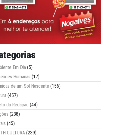
ategorias
iente Em Dia
(5)
nexões Humanas
(17)
nicas de um Sol Nascente
(156)
tura
(457)
eto da Redação
(44)
ções
(238)
tais
(45)
ITH CULTURA
(239)