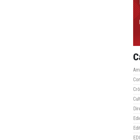
C
Amb
Co
Crô
Cul
Dir
Edi
Edi
ED