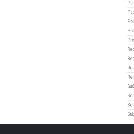
Pal
Pap
Pol
Pol
Pro
Red
Reg
Re
Rel
Sa
Sep
Sol
Sub