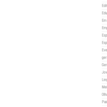
Edi
Ed
Em 
Em
Esp
Esp
Eve
ger
Ger
Jo
Lin
Mei
Olh
Pai