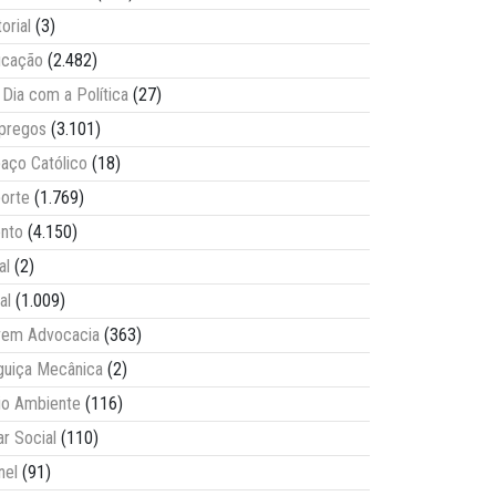
torial
(3)
ucação
(2.482)
Dia com a Política
(27)
pregos
(3.101)
aço Católico
(18)
orte
(1.769)
nto
(4.150)
al
(2)
al
(1.009)
vem Advocacia
(363)
guiça Mecânica
(2)
o Ambiente
(116)
ar Social
(110)
nel
(91)