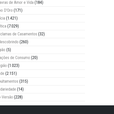
avras de Amor e Vida
(184)
o D'Oro
(171)
ícia
(1.421)
ítica
(7.029)
clamas de Casamentos
(32)
escobrindo
(260)
ião
(5)
lações de Consumo
(20)
igião
(1.023)
úde
(2.151)
ultamentos
(315)
idariedade
(14)
-Versão
(228)