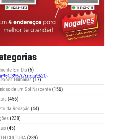
ategorias
iente Em Dia
(5)
nspar%C3%AAncia%20-
nexões Humanas
(17)
nicas de um Sol Nascente
(156)
tura
(456)
eto da Redação
(44)
ções
(238)
tais
(45)
ITH CULTURA
(239)