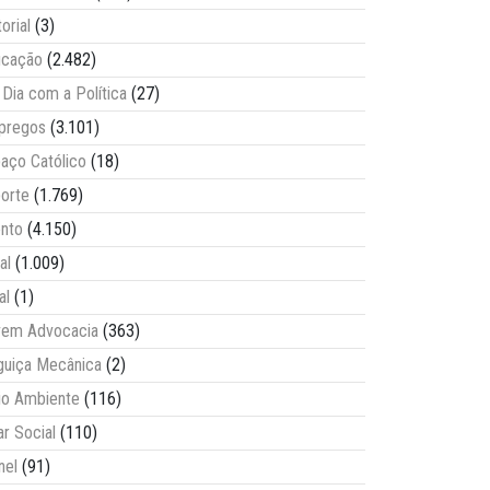
torial
(3)
ucação
(2.482)
Dia com a Política
(27)
pregos
(3.101)
aço Católico
(18)
orte
(1.769)
nto
(4.150)
al
(1.009)
al
(1)
vem Advocacia
(363)
guiça Mecânica
(2)
o Ambiente
(116)
ar Social
(110)
nel
(91)