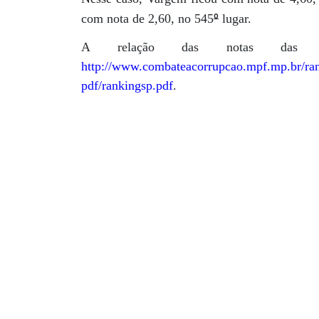
º
com nota de 2,60, no 545
lugar.
A relação das notas das pr
http://www.combateacorrupcao.mpf.mp.br/ran
pdf/rankingsp.pdf
.