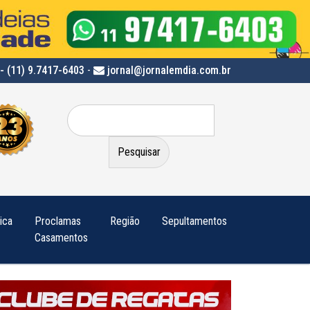
- (11) 9.7417-6403
-
jornal@jornalemdia.com.br
Pesquisar
por:
tica
Proclamas
Região
Sepultamentos
Casamentos