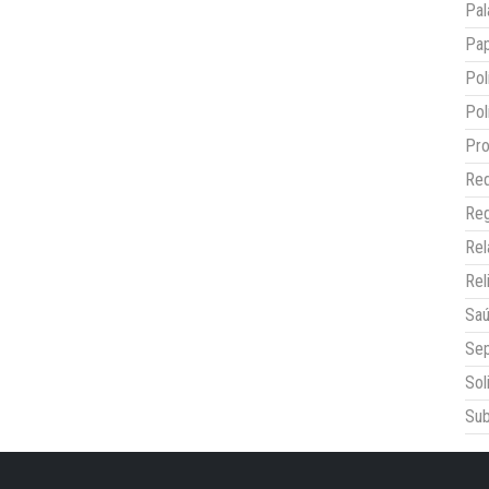
Pal
Pap
Pol
Pol
Pro
Red
Reg
Re
Rel
Sa
Sep
Sol
Sub