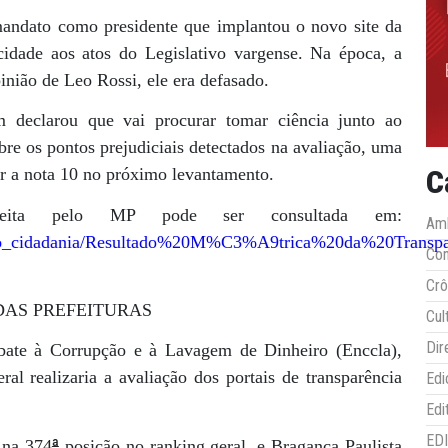
mandato como presidente que implantou o novo site da
idade aos atos do Legislativo vargense. Na época, a
nião de Leo Rossi, ele era defasado.
 declarou que vai procurar tomar ciência junto ao
bre os pontos prejudiciais detectados na avaliação, uma
C
çar a nota 10 no próximo levantamento.
feita pelo MP pode ser consultada em:
Amb
al/cao_cidadania/Resultado%20M%C3%A9trica%20da%20Tra
Co
Crô
DAS PREFEITURAS
Cul
Dir
bate à Corrupção e à Lavagem de Dinheiro (Enccla),
ral realizaria a avaliação dos portais de transparência
Edi
Edi
ED
ª
 na 374
posição no ranking geral, e Bragança Paulista