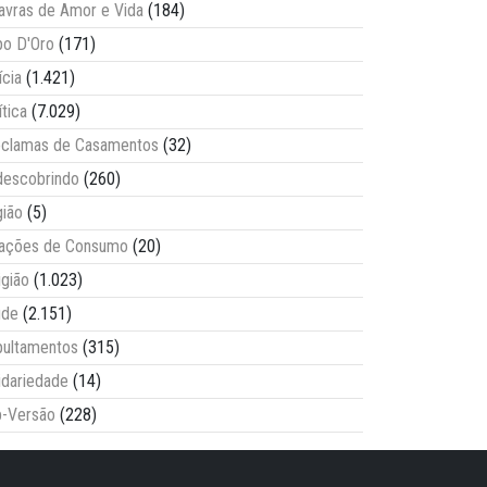
avras de Amor e Vida
(184)
o D'Oro
(171)
ícia
(1.421)
ítica
(7.029)
clamas de Casamentos
(32)
escobrindo
(260)
ião
(5)
lações de Consumo
(20)
igião
(1.023)
úde
(2.151)
ultamentos
(315)
idariedade
(14)
-Versão
(228)