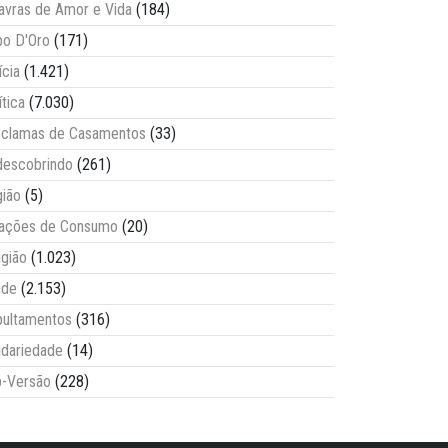
avras de Amor e Vida
(184)
o D'Oro
(171)
ícia
(1.421)
ítica
(7.030)
clamas de Casamentos
(33)
escobrindo
(261)
ião
(5)
lações de Consumo
(20)
igião
(1.023)
úde
(2.153)
ultamentos
(316)
idariedade
(14)
-Versão
(228)