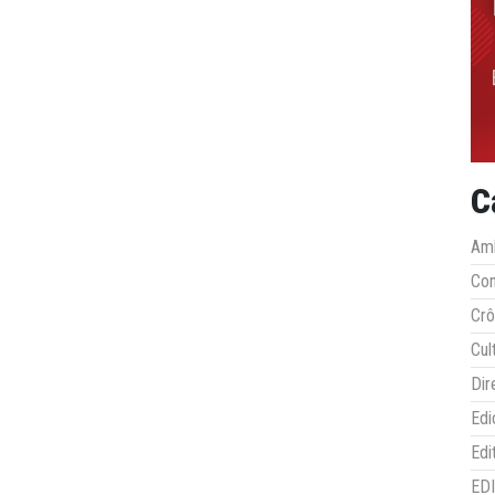
C
Amb
Co
Crô
Cul
Dir
Edi
Edi
ED