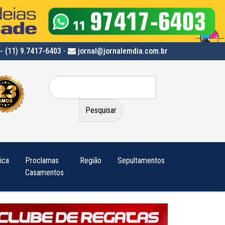
- (11) 9.7417-6403
-
jornal@jornalemdia.com.br
Pesquisar
por:
tica
Proclamas
Região
Sepultamentos
Casamentos