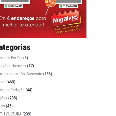
ategorias
iente Em Dia
(5)
nexões Humanas
(17)
nicas de um Sol Nascente
(156)
tura
(460)
eto da Redação
(44)
ções
(238)
tais
(45)
ITH CULTURA
(239)