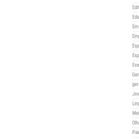
Edi
Ed
Em 
Em
Esp
Esp
Eve
Ger
ger
Jo
Lin
Mei
Olh
Pai