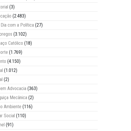
torial
(3)
ucação
(2.483)
Dia com a Política
(27)
pregos
(3.102)
aço Católico
(18)
orte
(1.769)
nto
(4.150)
al
(1.012)
al
(2)
vem Advocacia
(363)
guiça Mecânica
(2)
o Ambiente
(116)
ar Social
(110)
nel
(91)