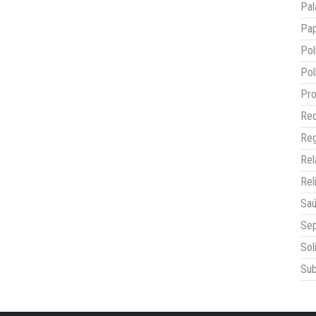
Pal
Pap
Pol
Pol
Pro
Red
Reg
Re
Rel
Sa
Sep
Sol
Sub