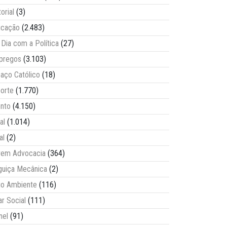
torial
(3)
ucação
(2.483)
Dia com a Política
(27)
pregos
(3.103)
aço Católico
(18)
orte
(1.770)
nto
(4.150)
al
(1.014)
al
(2)
vem Advocacia
(364)
guiça Mecânica
(2)
o Ambiente
(116)
ar Social
(111)
nel
(91)