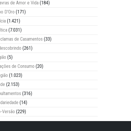
avras de Amor e Vida
(184)
o D'Oro
(171)
ícia
(1.421)
ítica
(7.031)
clamas de Casamentos
(33)
escobrindo
(261)
ião
(5)
lações de Consumo
(20)
igião
(1.023)
úde
(2.153)
ultamentos
(316)
idariedade
(14)
-Versão
(229)