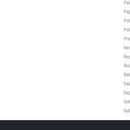
Pal
Pap
Pol
Pol
Pro
Red
Reg
Re
Rel
Sa
Sep
Sol
Sub