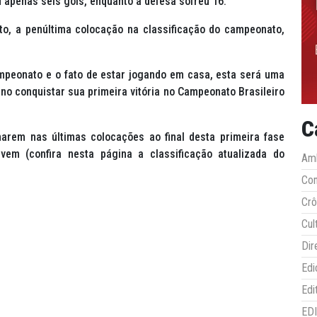
 apenas seis gols, enquanto a defesa sofreu 16.
o, a penúltima colocação na classificação do campeonato,
mpeonato e o fato de estar jogando em casa, esta será uma
no conquistar sua primeira vitória no Campeonato Brasileiro
C
narem nas últimas colocações ao final desta primeira fase
 vem (
confira nesta página a classificação atualizada do
Amb
Co
Crô
Cul
Dir
Edi
Edi
ED