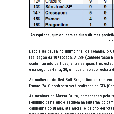
As equipes, que ocupam as duas últimas posiçõ
cid
Depois da pausa no último final de semana, o C
realização da 10
ª
rodada. A CBF (Confederação Br
confirmou oito partidas, entre as quais três estã
e na segunda-feira, 30, um duelo isolado fecha a
As mulheres do Red Bull Bragantino entram em c
Esmac-PA. O confronto será realizado no CFA (Cen
As meninas do Massa Bruta, comandadas pela té
Feminino deste ano e seguem na lanterna do cam
campanha do Braga, até agora, é de oito derrota