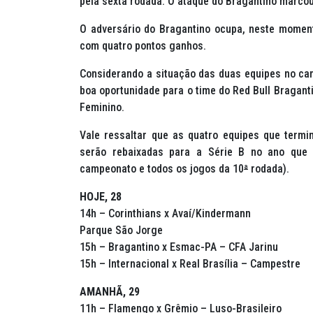
pela sexta rodada. O ataque do Bragantino marcou
O adversário do Bragantino ocupa, neste moment
com quatro pontos ganhos.
Considerando a situação das duas equipes no ca
boa oportunidade para o time do Red Bull Braganti
Feminino.
Vale ressaltar que as quatro equipes que termi
serão rebaixadas para a Série B no ano que
campeonato e todos os jogos da 10
ª
rodada).
HOJE, 28
14h – Corinthians x Avaí/Kindermann
Parque São Jorge
15h – Bragantino x Esmac-PA – CFA Jarinu
15h – Internacional x Real Brasília – Campestre
AMANHÃ, 29
11h – Flamengo x Grêmio – Luso-Brasileiro