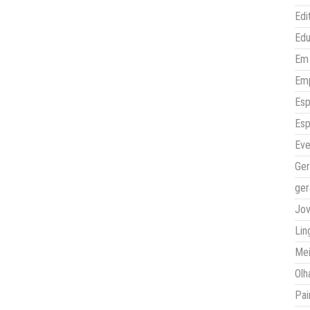
Edi
Ed
Em 
Em
Esp
Esp
Eve
Ger
ger
Jo
Lin
Mei
Olh
Pai