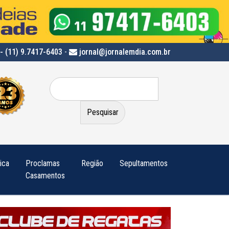
- (11) 9.7417-6403
-
jornal@jornalemdia.com.br
Pesquisar
por:
tica
Proclamas
Região
Sepultamentos
Casamentos