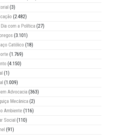
torial
(3)
ucação
(2.482)
Dia com a Política
(27)
pregos
(3.101)
aço Católico
(18)
orte
(1.769)
nto
(4.150)
al
(1)
al
(1.009)
vem Advocacia
(363)
guiça Mecânica
(2)
o Ambiente
(116)
ar Social
(110)
nel
(91)