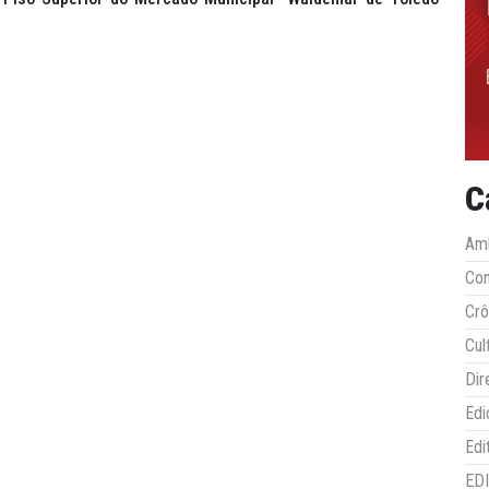
C
Amb
Co
Crô
Cul
Dir
Edi
Edi
ED