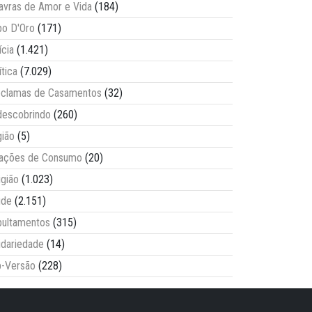
avras de Amor e Vida
(184)
o D'Oro
(171)
ícia
(1.421)
ítica
(7.029)
clamas de Casamentos
(32)
escobrindo
(260)
ião
(5)
lações de Consumo
(20)
igião
(1.023)
úde
(2.151)
ultamentos
(315)
idariedade
(14)
-Versão
(228)