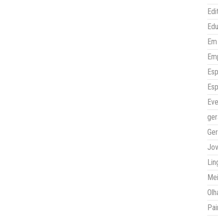
Edi
Ed
Em 
Em
Esp
Esp
Eve
ger
Ger
Jo
Lin
Mei
Olh
Pai