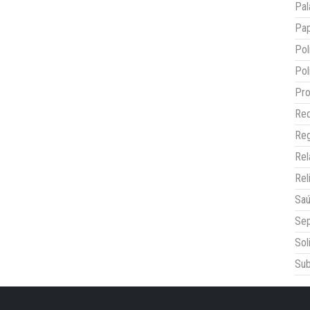
Pal
Pap
Pol
Pol
Pro
Red
Reg
Re
Rel
Sa
Sep
Sol
Sub