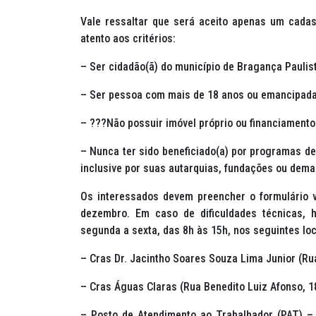
Vale ressaltar que será aceito apenas um cadastr
atento aos critérios:
– Ser cidadão(ã) do município de Bragança Paulis
– Ser pessoa com mais de 18 anos ou emancipada
– ???Não possuir imóvel próprio ou financiamento 
– Nunca ter sido beneficiado(a) por programas de 
inclusive por suas autarquias, fundações ou demai
Os interessados devem preencher o formulário vi
dezembro. Em caso de dificuldades técnicas, h
segunda a sexta, das 8h às 15h, nos seguintes loc
– Cras Dr. Jacintho Soares Souza Lima Junior (R
– Cras Águas Claras (Rua Benedito Luiz Afonso, 1
– Posto de Atendimento ao Trabalhador (PAT) –