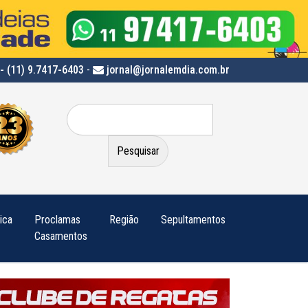
- (11) 9.7417-6403
-
jornal@jornalemdia.com.br
Pesquisar
por:
tica
Proclamas
Região
Sepultamentos
Casamentos