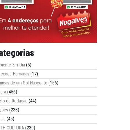
ategorias
iente Em Dia
(5)
nexões Humanas
(17)
nicas de um Sol Nascente
(156)
tura
(456)
eto da Redação
(44)
ções
(238)
tais
(45)
ITH CULTURA
(239)