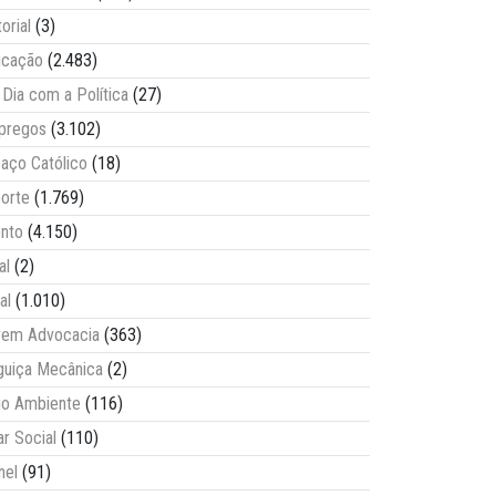
torial
(3)
ucação
(2.483)
Dia com a Política
(27)
pregos
(3.102)
aço Católico
(18)
orte
(1.769)
nto
(4.150)
al
(2)
al
(1.010)
vem Advocacia
(363)
guiça Mecânica
(2)
o Ambiente
(116)
ar Social
(110)
nel
(91)