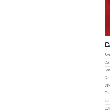
C
Amb
Co
Crô
Cul
Dir
Edi
Edi
ED