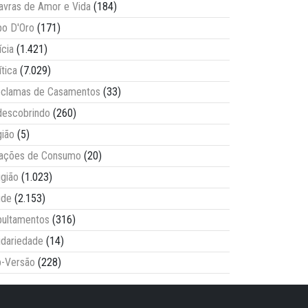
avras de Amor e Vida
(184)
o D'Oro
(171)
ícia
(1.421)
ítica
(7.029)
clamas de Casamentos
(33)
escobrindo
(260)
ião
(5)
lações de Consumo
(20)
igião
(1.023)
úde
(2.153)
ultamentos
(316)
idariedade
(14)
-Versão
(228)