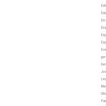
Edi
Ed
Em 
Em
Esp
Esp
Eve
ger
Ger
Jo
Lin
Mei
Olh
Pai