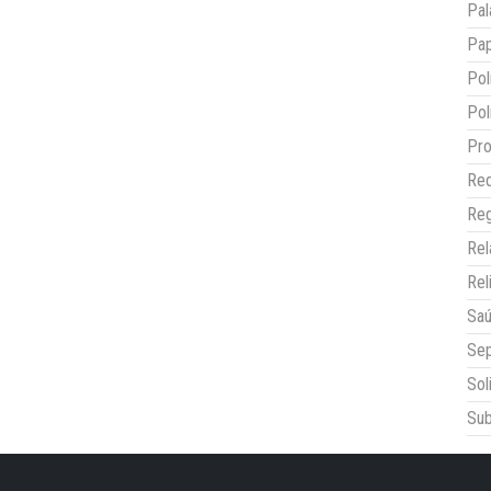
Pal
Pap
Pol
Pol
Pro
Red
Reg
Re
Rel
Sa
Sep
Sol
Sub