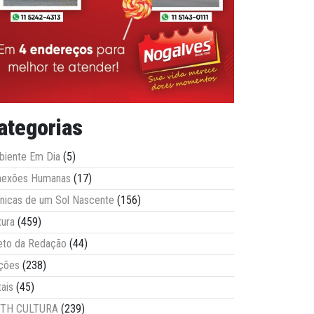
ategorias
iente Em Dia
(5)
nexões Humanas
(17)
nicas de um Sol Nascente
(156)
tura
(459)
eto da Redação
(44)
ções
(238)
tais
(45)
ITH CULTURA
(239)