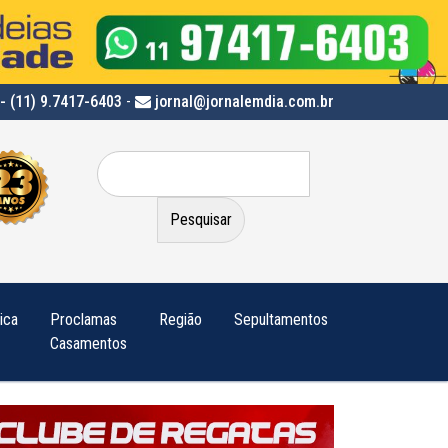
- (11) 9.7417-6403
-
jornal@jornalemdia.com.br
Pesquisar
por:
tica
Proclamas
Região
Sepultamentos
Casamentos