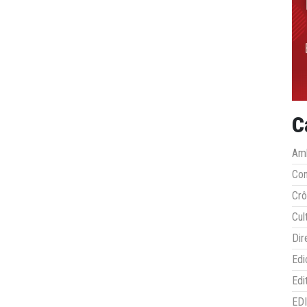
C
Amb
Co
Crô
Cul
Dir
Edi
Edi
ED