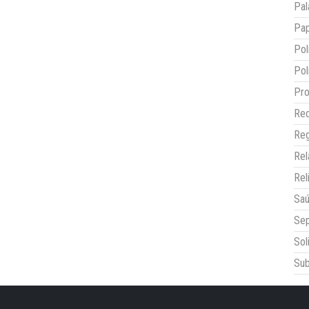
Pal
Pap
Pol
Pol
Pro
Red
Reg
Re
Rel
Sa
Sep
Sol
Sub