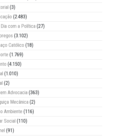
torial
(3)
ucação
(2.483)
Dia com a Política
(27)
pregos
(3.102)
aço Católico
(18)
orte
(1.769)
nto
(4.150)
al
(1.010)
al
(2)
vem Advocacia
(363)
guiça Mecânica
(2)
o Ambiente
(116)
ar Social
(110)
nel
(91)