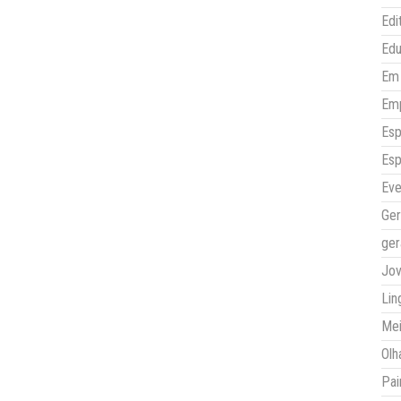
Edi
Ed
Em 
Em
Esp
Esp
Eve
Ger
ger
Jo
Lin
Mei
Olh
Pai