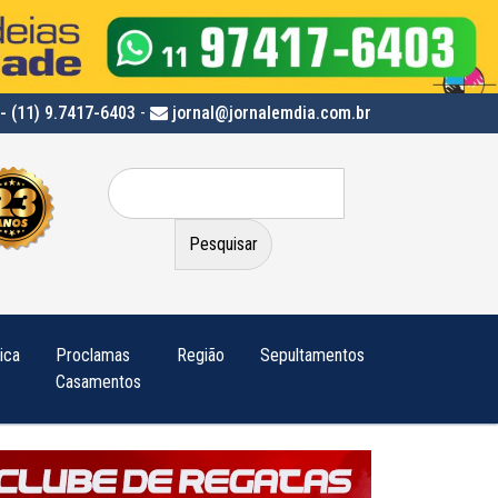
- (11) 9.7417-6403
-
jornal@jornalemdia.com.br
Pesquisar
por:
tica
Proclamas
Região
Sepultamentos
Casamentos