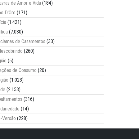
avras de Amor e Vida
(184)
o D'Oro
(171)
ícia
(1.421)
ítica
(7.030)
clamas de Casamentos
(33)
escobrindo
(260)
ião
(5)
lações de Consumo
(20)
igião
(1.023)
úde
(2.153)
ultamentos
(316)
idariedade
(14)
-Versão
(228)