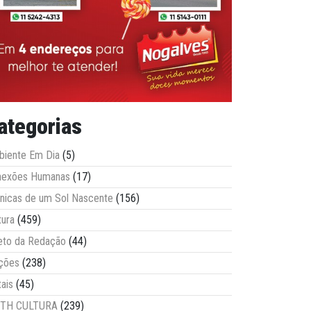
ategorias
iente Em Dia
(5)
nexões Humanas
(17)
nicas de um Sol Nascente
(156)
tura
(459)
eto da Redação
(44)
ções
(238)
tais
(45)
ITH CULTURA
(239)