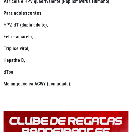
Varicela e HPV quadrivalente (Papilomavírus Humano).
Para adolescentes
HPV, dT (dupla adulto),
Febre amarela,
Tríplice viral,
Hepatite B,
dTpa
Meningocócica ACWY (conjugada).