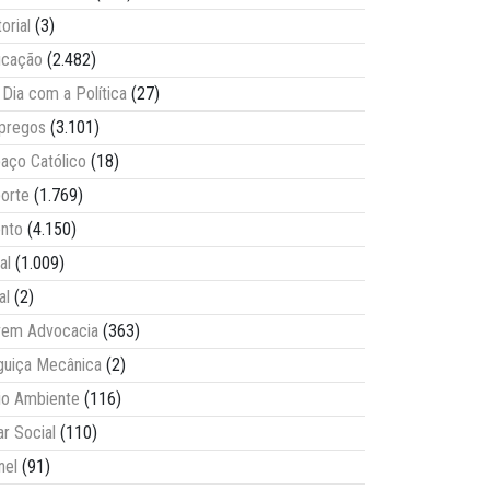
torial
(3)
ucação
(2.482)
Dia com a Política
(27)
pregos
(3.101)
aço Católico
(18)
orte
(1.769)
nto
(4.150)
al
(1.009)
al
(2)
vem Advocacia
(363)
guiça Mecânica
(2)
o Ambiente
(116)
ar Social
(110)
nel
(91)