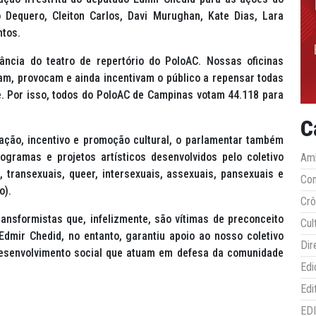
o Dequero, Cleiton Carlos, Davi Murughan, Kate Dias, Lara
antos.
ncia do teatro de repertório do PoloAC. Nossas oficinas
mam, provocam e ainda incentivam o público a repensar todas
 Por isso, todos do PoloAC de Campinas votam 44.118 para
C
mação, incentivo e promoção cultural, o parlamentar também
ogramas e projetos artísticos desenvolvidos pelo coletivo
Amb
, transexuais, queer, intersexuais, assexuais, pansexuais e
Co
o).
Crô
ransformistas que, infelizmente, são vítimas de preconceito
Cul
Edmir Chedid, no entanto, garantiu apoio ao nosso coletivo
Dir
 desenvolvimento social que atuam em defesa da comunidade
Edi
Edi
ED