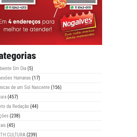
ategorias
iente Em Dia
(5)
nexões Humanas
(17)
nicas de um Sol Nascente
(156)
tura
(457)
eto da Redação
(44)
ções
(238)
tais
(45)
ITH CULTURA
(239)