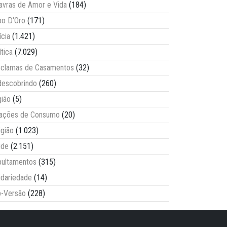
avras de Amor e Vida
(184)
o D'Oro
(171)
ícia
(1.421)
ítica
(7.029)
clamas de Casamentos
(32)
escobrindo
(260)
ião
(5)
lações de Consumo
(20)
igião
(1.023)
úde
(2.151)
ultamentos
(315)
idariedade
(14)
-Versão
(228)