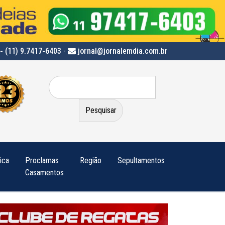
- (11) 9.7417-6403
-
jornal@jornalemdia.com.br
Pesquisar
por:
tica
Proclamas
Região
Sepultamentos
Casamentos