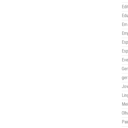
Edi
Ed
Em 
Em
Esp
Esp
Eve
Ger
ger
Jo
Lin
Mei
Olh
Pai