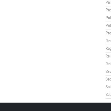
Pal
Pap
Pol
Pol
Pro
Red
Reg
Re
Rel
Sa
Sep
Sol
Sub