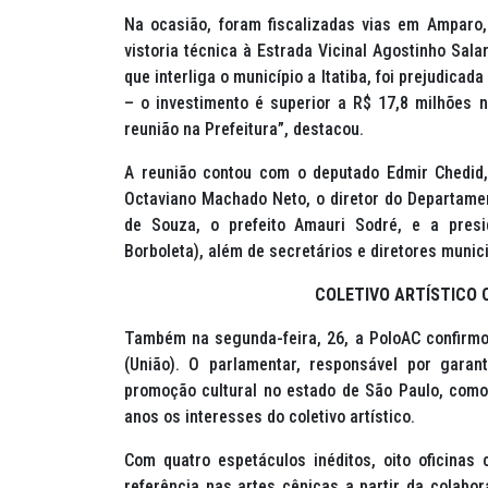
Na ocasião, foram fiscalizadas vias em Amparo,
vistoria técnica à Estrada Vicinal Agostinho Sala
que interliga o município a Itatiba, foi prejudica
– o investimento é superior a R$ 17,8 milhões ne
reunião na Prefeitura”, destacou.
A reunião contou com o deputado Edmir Chedid,
Octaviano Machado Neto, o diretor do Departame
de Souza, o prefeito Amauri Sodré, e a presi
Borboleta), além de secretários e diretores munic
COLETIVO ARTÍSTICO 
Também na segunda-feira, 26, a PoloAC confirmo
(União). O parlamentar, responsável por garant
promoção cultural no estado de São Paulo, como f
anos os interesses do coletivo artístico.
Com quatro espetáculos inéditos, oito oficinas 
referência nas artes cênicas a partir da colabo