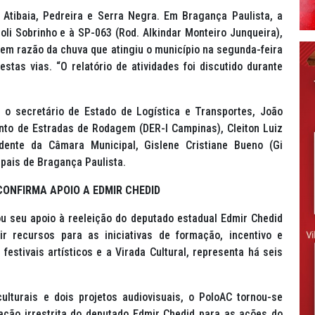
 Atibaia, Pedreira e Serra Negra. Em Bragança Paulista, a
roli Sobrinho e à SP-063 (Rod. Alkindar Monteiro Junqueira),
da em razão da chuva que atingiu o município na segunda-feira
stas vias. “O relatório de atividades foi discutido durante
 o secretário de Estado de Logística e Transportes, João
nto de Estradas de Rodagem (DER-I Campinas), Cleiton Luiz
dente da Câmara Municipal, Gislene Cristiane Bueno (Gi
ipais de Bragança Paulista.
CONFIRMA APOIO A EDMIR CHEDID
u seu apoio à reeleição do deputado estadual Edmir Chedid
ir recursos para as iniciativas de formação, incentivo e
estivais artísticos e a Virada Cultural, representa há seis
culturais e dois projetos audiovisuais, o PoloAC tornou-se
ração irrestrita do deputado Edmir Chedid para as ações do