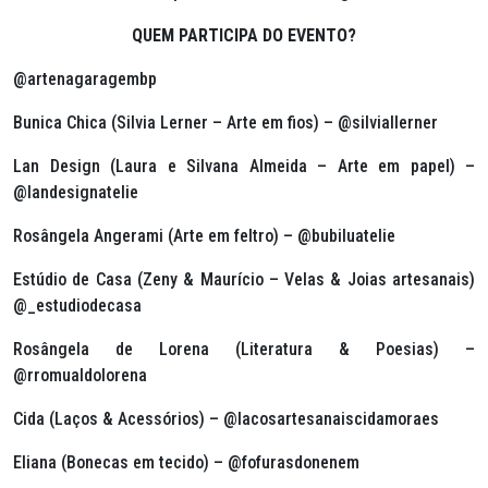
QUEM PARTICIPA DO EVENTO?
@artenagaragembp
Bunica Chica (Silvia Lerner – Arte em fios) – @silviallerner
Lan Design (Laura e Silvana Almeida – Arte em papel) –
@landesignatelie
Rosângela Angerami (Arte em feltro) – @bubiluatelie
Estúdio de Casa (Zeny & Maurício – Velas & Joias artesanais)
@_estudiodecasa
Rosângela de Lorena (Literatura & Poesias) –
@rromualdolorena
Cida (Laços & Acessórios) – @lacosartesanaiscidamoraes
Eliana (Bonecas em tecido) – @fofurasdonenem