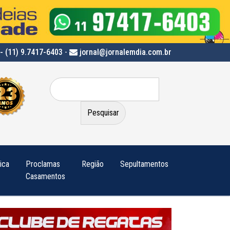
- (11) 9.7417-6403
-
jornal@jornalemdia.com.br
Pesquisar
por:
tica
Proclamas
Região
Sepultamentos
Casamentos