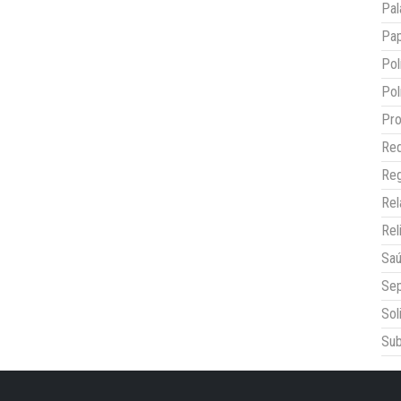
Pal
Pap
Pol
Pol
Pro
Red
Reg
Re
Rel
Sa
Sep
Sol
Sub