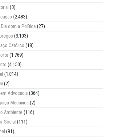
torial
(3)
ucação
(2.483)
Dia com a Política
(27)
pregos
(3.103)
aço Católico
(18)
orte
(1.769)
nto
(4.150)
al
(1.014)
al
(2)
vem Advocacia
(364)
guiça Mecânica
(2)
o Ambiente
(116)
ar Social
(111)
nel
(91)