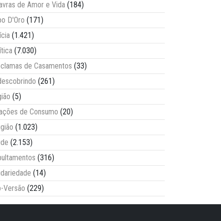
avras de Amor e Vida
(184)
o D'Oro
(171)
ícia
(1.421)
ítica
(7.030)
clamas de Casamentos
(33)
escobrindo
(261)
ião
(5)
lações de Consumo
(20)
igião
(1.023)
úde
(2.153)
ultamentos
(316)
idariedade
(14)
-Versão
(229)