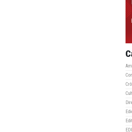
C
Amb
Co
Crô
Cul
Dir
Edi
Edi
ED