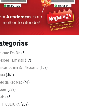
ategorias
iente Em Dia
(5)
nexões Humanas
(17)
nicas de um Sol Nascente
(157)
tura
(461)
eto da Redação
(44)
ções
(238)
tais
(45)
ITH CULTURA
(239)