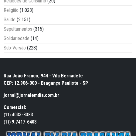
Relações de Consumo
(20)
Religião
(1.023)
Saúde
(2.151)
Sepultamentos
(315)
Solidariedade
(14)
Sub-Versão
(228)
Rua João Franco, 944 - Vila Bernadete
CEP: 12.906-000 - Bragança Paulista - SP
jornal@jornalemdia.com.br
Comercial:
4033-8383
(11)
9.7417-6403
(11)