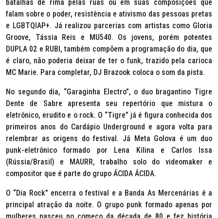
batalhas de rima pelas ruas ou em suas composições que
falam sobre o poder, resistência e ativismo das pessoas pretas
e LGBTQIAP+. Já realizou parcerias com artistas como Gloria
Groove, Tássia Reis e MU540. Os jovens, porém potentes
DUPLA 02 e RUBI, também compõem a programação do dia, que
é claro, não poderia deixar de ter o
funk
, trazido pela carioca
MC Marie. Para completar, DJ Brazook coloca o som da pista.
No segundo dia, “Garaginha Electro”, o duo bragantino Tigre
Dente de Sabre apresenta seu repertório que mistura o
eletrônico, erudito e o rock. O “Tigre” já é figura conhecida dos
primeiros anos do Cardápio Underground e agora volta para
relembrar as origens do festival. Já Meta Golova é um duo
punk-eletrônico formado por Lena Kilina e Carlos Issa
(Rússia/Brasil) e MAURR, trabalho solo do videomaker e
compositor que é parte do grupo ÁCIDA ÁCIDA.
O “Dia Rock” encerra o festival e a Banda As Mercenárias é a
principal atração da noite. O grupo punk formado apenas por
mulheres nasceu no começo da década de 80 e fez história