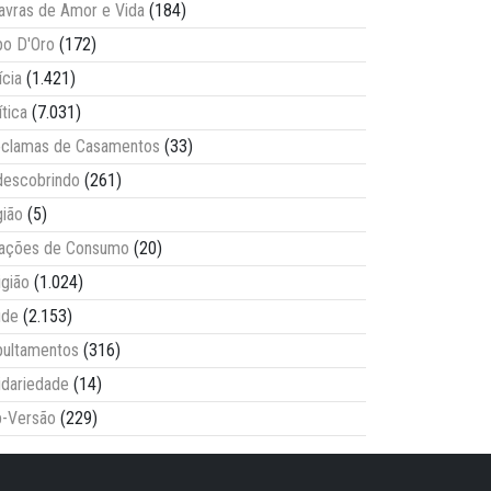
avras de Amor e Vida
(184)
o D'Oro
(172)
ícia
(1.421)
ítica
(7.031)
clamas de Casamentos
(33)
escobrindo
(261)
ião
(5)
lações de Consumo
(20)
igião
(1.024)
úde
(2.153)
ultamentos
(316)
idariedade
(14)
-Versão
(229)