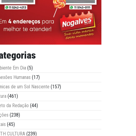
ategorias
iente Em Dia
(5)
nexões Humanas
(17)
nicas de um Sol Nascente
(157)
tura
(461)
eto da Redação
(44)
ções
(238)
tais
(45)
ITH CULTURA
(239)