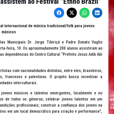
assistem ao Festival “Ethno Brazil”
al internacional de música tradicional/folk para jovens
músicos
as Municipais Dr. Jorge Tibiriçá e Padre Donato Vaglio
arta-feira, 10. Os aproximadamente 200 alunos assistiram ao
nas dependências do Centro Cultural “Prefeito Jesus Adib Abi
istas com nacionalidades distintas, entre eles, brasileiros,
s, franceses e palestinos. O projeto busca incentivar a
vidades interculturais.
de jovens músicos e talentos emergentes, localmente e no
icos de todos os gêneros; celebrar jovens talentos em um
ondições profissionais; construir a confiança dos jovens na
tivo em um local democrático para criação e performance”,