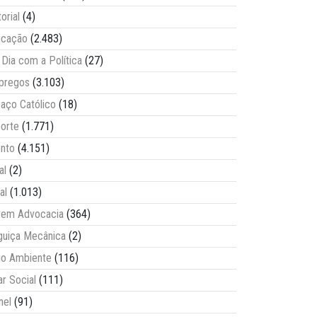
torial
(4)
ucação
(2.483)
Dia com a Política
(27)
pregos
(3.103)
aço Católico
(18)
orte
(1.771)
nto
(4.151)
al
(2)
al
(1.013)
vem Advocacia
(364)
guiça Mecânica
(2)
o Ambiente
(116)
ar Social
(111)
nel
(91)