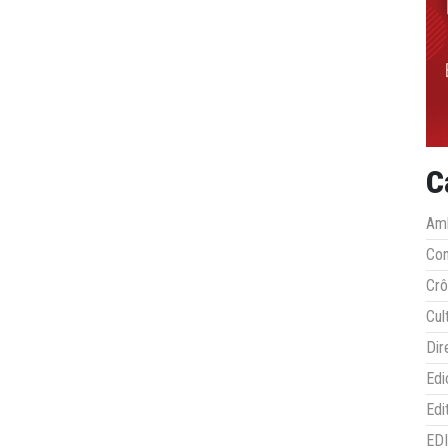
C
Amb
Co
Crô
Cul
Dir
Edi
Edi
ED