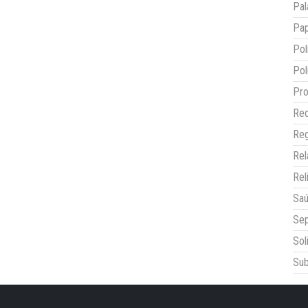
Pal
Pap
Pol
Pol
Pro
Red
Reg
Re
Rel
Sa
Sep
Sol
Sub