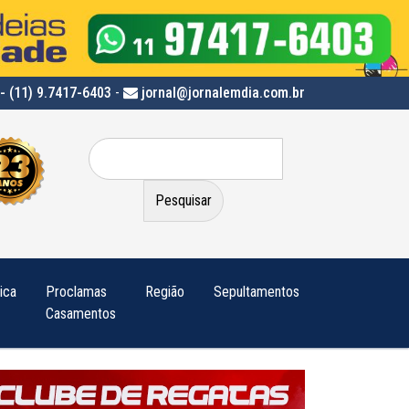
- (11) 9.7417-6403
-
jornal@jornalemdia.com.br
Pesquisar
por:
tica
Proclamas
Região
Sepultamentos
Casamentos