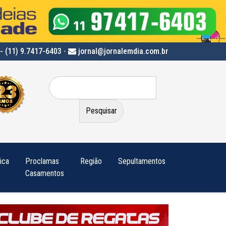
- (11) 9.7417-6403
-
jornal@jornalemdia.com.br
Pesquisar
por:
tica
Proclamas
Região
Sepultamentos
Casamentos