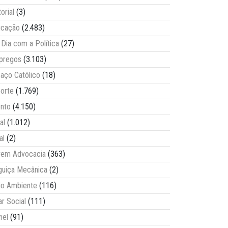
torial
(3)
ucação
(2.483)
Dia com a Política
(27)
pregos
(3.103)
aço Católico
(18)
orte
(1.769)
nto
(4.150)
al
(1.012)
al
(2)
vem Advocacia
(363)
guiça Mecânica
(2)
o Ambiente
(116)
ar Social
(111)
nel
(91)