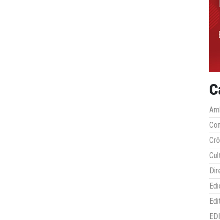
C
Amb
Co
Crô
Cul
Dir
Edi
Edi
ED