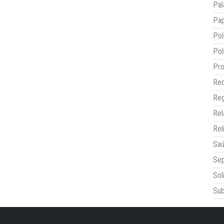
Pal
Pap
Pol
Pol
Pro
Red
Reg
Re
Rel
Sa
Sep
Sol
Sub