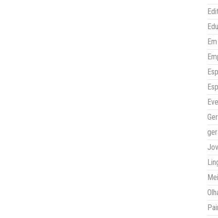
Edi
Ed
Em 
Em
Esp
Esp
Eve
Ger
ger
Jo
Lin
Mei
Olh
Pai