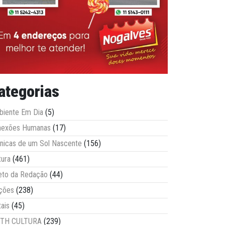
ategorias
iente Em Dia
(5)
nexões Humanas
(17)
nicas de um Sol Nascente
(156)
tura
(461)
eto da Redação
(44)
ções
(238)
tais
(45)
ITH CULTURA
(239)