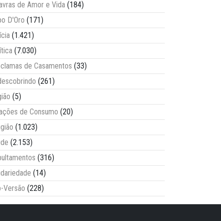
avras de Amor e Vida
(184)
o D'Oro
(171)
ícia
(1.421)
ítica
(7.030)
clamas de Casamentos
(33)
escobrindo
(261)
ião
(5)
lações de Consumo
(20)
igião
(1.023)
úde
(2.153)
ultamentos
(316)
idariedade
(14)
-Versão
(228)