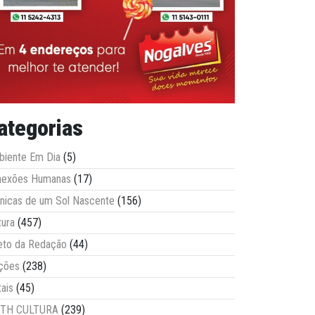
ategorias
iente Em Dia
(5)
nexões Humanas
(17)
nicas de um Sol Nascente
(156)
tura
(457)
eto da Redação
(44)
ções
(238)
tais
(45)
ITH CULTURA
(239)