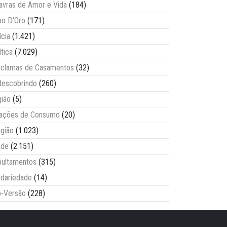
avras de Amor e Vida
(184)
o D'Oro
(171)
ícia
(1.421)
ítica
(7.029)
clamas de Casamentos
(32)
escobrindo
(260)
ião
(5)
lações de Consumo
(20)
igião
(1.023)
úde
(2.151)
ultamentos
(315)
idariedade
(14)
-Versão
(228)