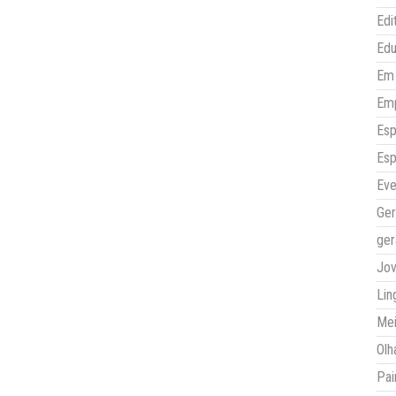
Edi
Ed
Em 
Em
Esp
Esp
Eve
Ger
ger
Jo
Lin
Mei
Olh
Pai