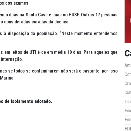
dos dos exames.
endo duas na Santa Casa e duas no HUSF. Outras 17 pessoas
ão consideradas curadas da doença.
es à disposição da população. “Neste momento entendemos
C
s em leitos de UTI é de em média 10 dias. Para aqueles que
 internação.
Amb
 mas se todos se contaminarem não será o bastante, por isso
Co
 Marina.
Crô
Cul
ipo de isolamento adotado.
Dir
Edi
Edi
ED