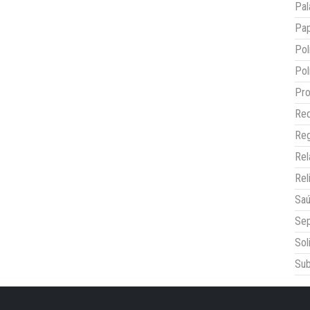
Pal
Pap
Pol
Pol
Pro
Red
Reg
Re
Rel
Sa
Sep
Sol
Sub