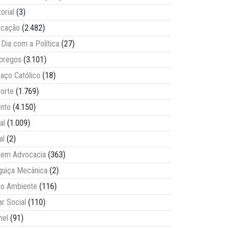
torial
(3)
ucação
(2.482)
Dia com a Política
(27)
pregos
(3.101)
aço Católico
(18)
orte
(1.769)
nto
(4.150)
al
(1.009)
al
(2)
vem Advocacia
(363)
guiça Mecânica
(2)
o Ambiente
(116)
ar Social
(110)
nel
(91)