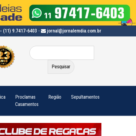
- (11) 9.7417-6403
-
jornal@jornalemdia.com.br
Pesquisar
por:
tica
Proclamas
Região
Sepultamentos
Casamentos