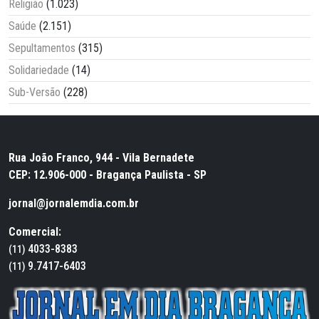
Religião
(1.023)
Saúde
(2.151)
Sepultamentos
(315)
Solidariedade
(14)
Sub-Versão
(228)
Rua João Franco, 944 - Vila Bernadete
CEP: 12.906-000 - Bragança Paulista - SP
jornal@jornalemdia.com.br
Comercial:
4033-8383
(11)
9.7417-6403
(11)