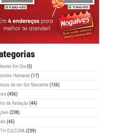
ategorias
iente Em Dia
(5)
nexões Humanas
(17)
nicas de um Sol Nascente
(156)
tura
(456)
eto da Redação
(44)
ções
(238)
tais
(45)
ITH CULTURA
(239)