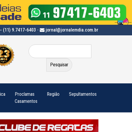
- (11) 9.7417-6403
-
jornal@jornalemdia.com.br
Pesquisar
por:
tica
Proclamas
Região
Sepultamentos
Casamentos