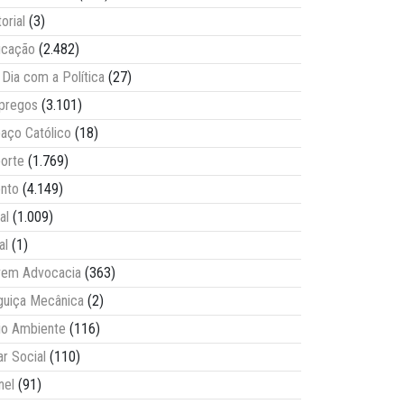
torial
(3)
ucação
(2.482)
Dia com a Política
(27)
pregos
(3.101)
aço Católico
(18)
orte
(1.769)
nto
(4.149)
al
(1.009)
al
(1)
vem Advocacia
(363)
guiça Mecânica
(2)
o Ambiente
(116)
ar Social
(110)
nel
(91)