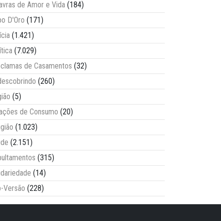
avras de Amor e Vida
(184)
o D'Oro
(171)
ícia
(1.421)
ítica
(7.029)
clamas de Casamentos
(32)
escobrindo
(260)
ião
(5)
lações de Consumo
(20)
igião
(1.023)
úde
(2.151)
ultamentos
(315)
idariedade
(14)
-Versão
(228)