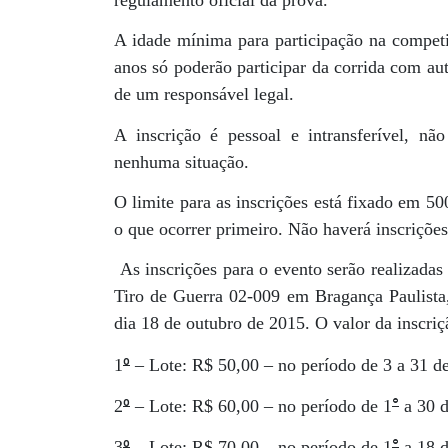
regulamento oficial da prova.
A idade mínima para participação na competi
anos só poderão participar da corrida com au
de um responsável legal.
A inscrição é pessoal e intransferível, n
nenhuma situação.
O limite para as inscrições está fixado em 50
o que ocorrer primeiro. Não haverá inscrições
As inscrições para o evento serão realizadas
Tiro de Guerra 02-009 em Bragança Paulista,
dia 18 de outubro de 2015. O valor da inscriçã
º
1
– Lote: R$ 50,00 – no período de 3 a 31 de
º
°
2
– Lote: R$ 60,00 – no período de 1
a 30 d
º
°
3
– Lote: R$ 70,00 – no período de 1
a 18 d