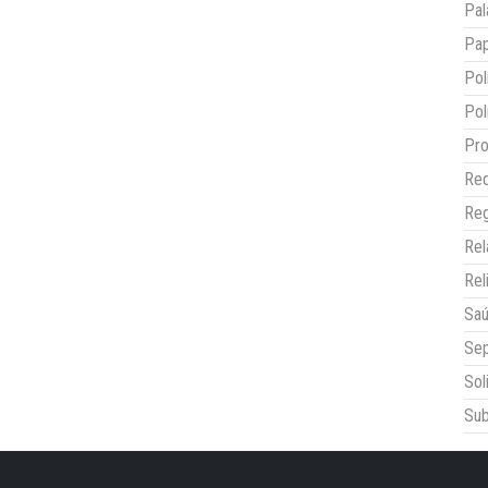
Pal
Pap
Pol
Pol
Pro
Red
Reg
Re
Rel
Sa
Sep
Sol
Sub