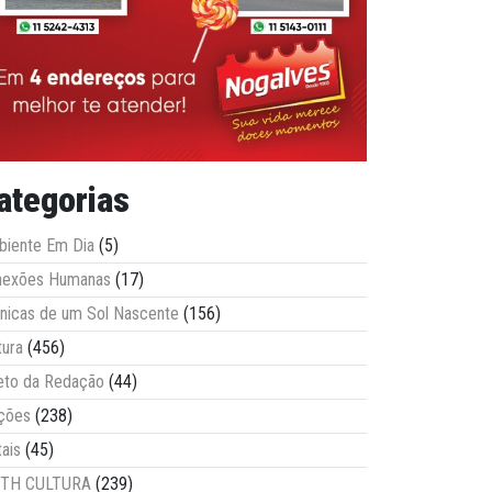
ategorias
iente Em Dia
(5)
nexões Humanas
(17)
nicas de um Sol Nascente
(156)
tura
(456)
eto da Redação
(44)
ções
(238)
tais
(45)
ITH CULTURA
(239)