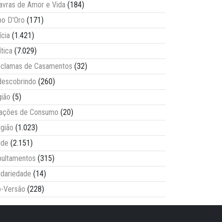
avras de Amor e Vida
(184)
o D'Oro
(171)
ícia
(1.421)
ítica
(7.029)
clamas de Casamentos
(32)
escobrindo
(260)
ião
(5)
lações de Consumo
(20)
igião
(1.023)
úde
(2.151)
ultamentos
(315)
idariedade
(14)
-Versão
(228)