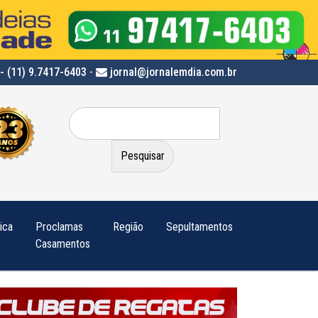
- (11) 9.7417-6403
-
jornal@jornalemdia.com.br
Pesquisar
por:
tica
Proclamas
Região
Sepultamentos
Casamentos