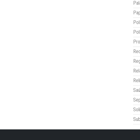
Pal
Pap
Pol
Pol
Pro
Red
Reg
Re
Rel
Sa
Sep
Sol
Sub