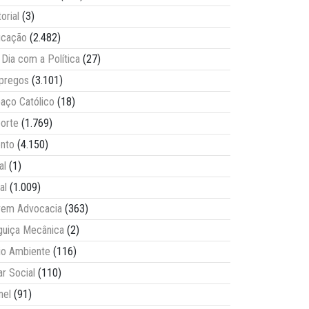
torial
(3)
ucação
(2.482)
Dia com a Política
(27)
pregos
(3.101)
aço Católico
(18)
orte
(1.769)
nto
(4.150)
al
(1)
al
(1.009)
vem Advocacia
(363)
guiça Mecânica
(2)
o Ambiente
(116)
ar Social
(110)
nel
(91)