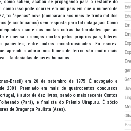
ue, como sabem, acabou se propagando para o restante do
Edi
a: como isso pôde ocorrer em um país em que o número de
2, foi “apenas” nove (comparado aos mais de trinta mil dos
Ed
amos (e continuamos) sem resposta para tal indagação. Como
Em 
dequadas diante das muitas outras barbaridades que as
Em
sta é imensa: crianças mortas pelos próprios pais; líderes
Esp
ndo pacientes; entre outras monstruosidades. Eu escrevi
ue aprendi a adorar nos filmes de terror são muito mais
Esp
 real… fantasiadas de seres humanos.
Eve
ger
Ger
nas-Brasil) em 20 de setembro de 1975. É advogado e
sde 2001. Premiado em mais de quatrocentos concursos
Jo
ortugal, é autor de dez livros, sendo o mais recente Contos
Lin
olheando (Pará), e finalista do Prêmio Uirapuru. É sócio
Mei
ores de Bragança Paulista (Ases).
Olh
Pai