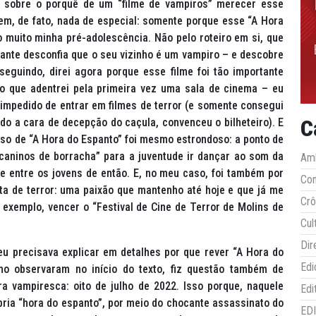
 sobre o porquê de um “filme de vampiros” merecer esse
tem, de fato, nada de especial: somente porque esse “A Hora
 muito minha pré-adolescência. Não pelo roteiro em si, que
dante desconfia que o seu vizinho é um vampiro – e descobre
eguindo, direi agora porque esse filme foi tão importante
lo que adentrei pela primeira vez uma sala de cinema – eu
 impedido de entrar em filmes de terror (e somente consegui
C
do a cara de decepção do caçula, convenceu o bilheteiro). E
sso de “A Hora do Espanto” foi mesmo estrondoso: a ponto de
caninos de borracha” para a juventude ir dançar ao som da
Amb
e entre os jovens de então. E, no meu caso, foi também por
Co
ita de terror: uma paixão que mantenho até hoje e que já me
Crô
xemplo, vencer o “Festival de Cine de Terror de Molins de
Cul
Dir
 eu precisava explicar em detalhes por que rever “A Hora do
Edi
mo observaram no início do texto, fiz questão também de
a vampiresca: oito de julho de 2022. Isso porque, naquele
Edi
ria “hora do espanto”, por meio do chocante assassinato do
ED