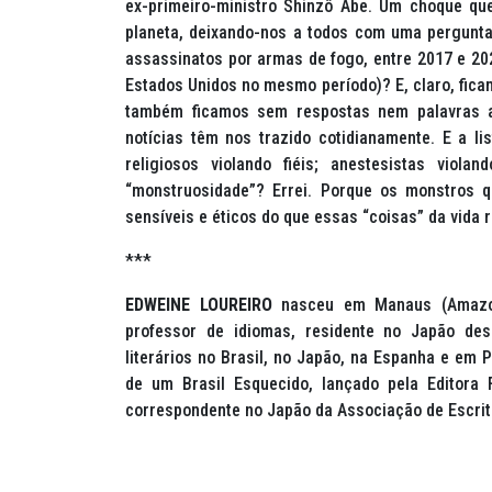
ex-primeiro-ministro Shinzô Abe. Um choque q
planeta, deixando-nos a todos com uma pergunt
assassinatos por armas de fogo, entre 2017 e 202
Estados Unidos no mesmo período)? E, claro, fic
também ficamos sem respostas nem palavras a
notícias têm nos trazido cotidianamente. E a li
religiosos violando fiéis; anestesistas viola
“monstruosidade”? Errei. Porque os monstros q
sensíveis e éticos do que essas “coisas” da vida
***
EDWEINE LOUREIRO
nasceu em Manaus (Amazo
professor de idiomas, residente no Japão de
literários no Brasil, no Japão, na Espanha e em P
de um Brasil Esquecido, lançado pela Editora F
correspondente no Japão da Associação de Escrit