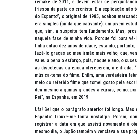
remake
de 2011, e devem estar se perguntando
frisson
da parte do cronista. E a explicação não 
do Espanto”, o original de 1985, acabou marcando
era simples (ainda que cativante): um jovem estu
que, sim, a suspeita tem fundamento. Mas, pross
naquela fase de minha vida. Porque foi para vê-
tinha então dez anos de idade, estando, portanto,
fazê-lo graças ao meu irmão mais velho, que, ven
valeu a pena o esforço, pois, naquele ano, o suce
as discotecas da época oferecerem, à entrada, “
música-tema do filme. Enfim, uma verdadeira febr
meio do referido filme que tomei gosto pela escr
deu mesmo algumas grandes alegrias; como, por e
Rei”, na Espanha, em 2019.
Ufa! Sei que o parágrafo anterior foi longo. Mas
Espanto” trouxe-me tanta nostalgia. Porém, co
registrar a data em que assisti novamente à obr
mesmo dia, o Japão também vivenciava a sua próp