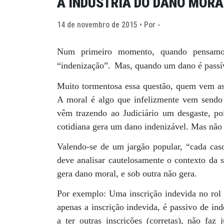
A INDÚSTRIA DO DANO MORA
14 de novembro de 2015 • Por -
Num primeiro momento, quando pensamo
“indenização”.
Mas, quando um dano é passíve
Muito tormentosa essa questão, quem vem as
A moral é algo que infelizmente vem sendo 
vêm trazendo ao Judiciário um desgaste, poi
cotidiana gera um dano indenizável. Mas não 
Valendo-se de um jargão popular, “cada caso
deve analisar cautelosamente o contexto da s
gera dano moral, e sob outra não gera.
Por exemplo: Uma inscrição indevida no rol
apenas a inscrição indevida, é passivo de in
a ter outras inscrições (corretas), não fa