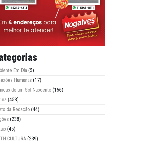
ategorias
iente Em Dia
(5)
nexões Humanas
(17)
nicas de um Sol Nascente
(156)
tura
(458)
eto da Redação
(44)
ções
(238)
tais
(45)
ITH CULTURA
(239)