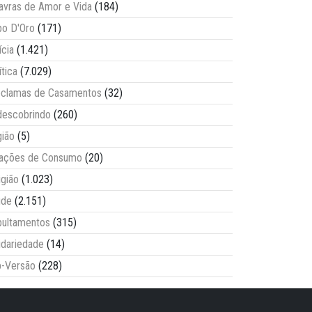
avras de Amor e Vida
(184)
o D'Oro
(171)
ícia
(1.421)
ítica
(7.029)
clamas de Casamentos
(32)
escobrindo
(260)
ião
(5)
lações de Consumo
(20)
igião
(1.023)
úde
(2.151)
ultamentos
(315)
idariedade
(14)
-Versão
(228)