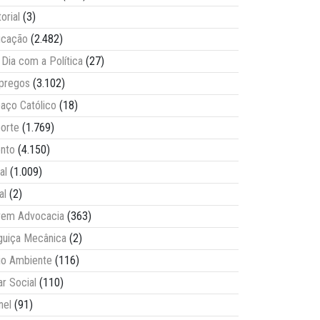
torial
(3)
ucação
(2.482)
Dia com a Política
(27)
pregos
(3.102)
aço Católico
(18)
orte
(1.769)
nto
(4.150)
al
(1.009)
al
(2)
vem Advocacia
(363)
guiça Mecânica
(2)
o Ambiente
(116)
ar Social
(110)
nel
(91)