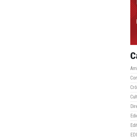
C
Amb
Co
Crô
Cul
Dir
Edi
Edi
ED