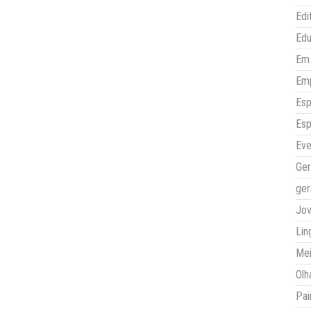
Edi
Ed
Em 
Em
Esp
Esp
Eve
Ger
ger
Jo
Lin
Mei
Olh
Pai