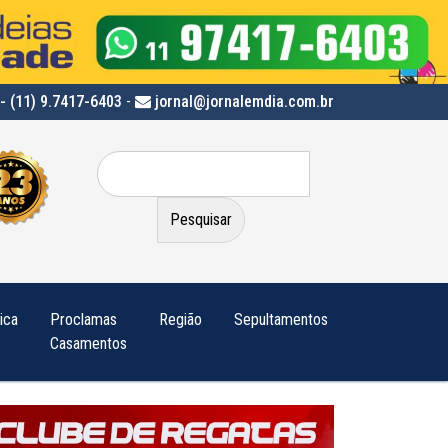
- (11) 9.7417-6403
-
jornal@jornalemdia.com.br
Pesquisar
por:
tica
Proclamas
Região
Sepultamentos
Casamentos