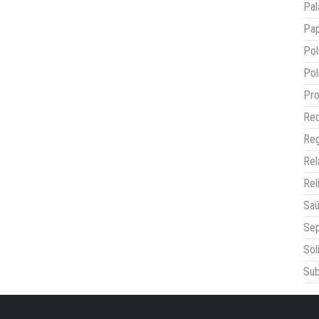
Pal
Pap
Pol
Pol
Pro
Red
Reg
Re
Rel
Sa
Sep
Sol
Sub