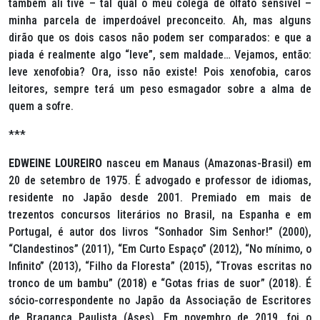
também ali tive – tal qual o meu colega de olfato sensível –
minha parcela de imperdoável preconceito. Ah, mas alguns
dirão que os dois casos não podem ser comparados: e que a
piada é realmente algo “leve”, sem maldade… Vejamos, então:
leve xenofobia? Ora, isso não existe! Pois xenofobia, caros
leitores, sempre terá um peso esmagador sobre a alma de
quem a sofre.
***
EDWEINE LOUREIRO
nasceu em Manaus (Amazonas-Brasil) em
20 de setembro de 1975. É advogado e professor de idiomas,
residente no Japão desde 2001. Premiado em mais de
trezentos concursos literários no Brasil, na Espanha e em
Portugal, é autor dos livros “Sonhador Sim Senhor!” (2000),
“Clandestinos” (2011), “Em Curto Espaço” (2012), “No mínimo, o
Infinito” (2013), “Filho da Floresta” (2015), “Trovas escritas no
tronco de um bambu” (2018) e “Gotas frias de suor” (2018). É
sócio-correspondente no Japão da Associação de Escritores
de Bragança Paulista (Ases). Em novembro de 2019, foi o