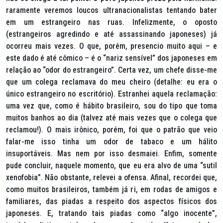
raramente veremos loucos ultranacionalistas tentando bater
em um estrangeiro nas ruas. Infelizmente, o oposto
(estrangeiros agredindo e até assassinando japoneses) já
ocorreu mais vezes. O que, porém, presencio muito aqui – e
este dado é até cômico – é o “nariz sensível” dos japoneses em
relação ao “odor do estrangeiro”. Certa vez, um chefe disse-me
que um colega reclamava do meu cheiro (detalhe: eu era o
único estrangeiro no escritório). Estranhei aquela reclamação:
uma vez que, como é hábito brasileiro, sou do tipo que toma
muitos banhos ao dia (talvez até mais vezes que o colega que
reclamou!). O mais irônico, porém, foi que o patrão que veio
falar-me isso tinha um odor de tabaco e um hálito
insuportáveis. Mas nem por isso desmaiei. Enfim, somente
pude concluir, naquele momento, que eu era alvo de uma “sutil
xenofobia”. Não obstante, relevei a ofensa. Afinal, recordei que,
como muitos brasileiros, também já ri, em rodas de amigos e
familiares, das piadas a respeito dos aspectos físicos dos
japoneses. E, tratando tais piadas como “algo inocente”,