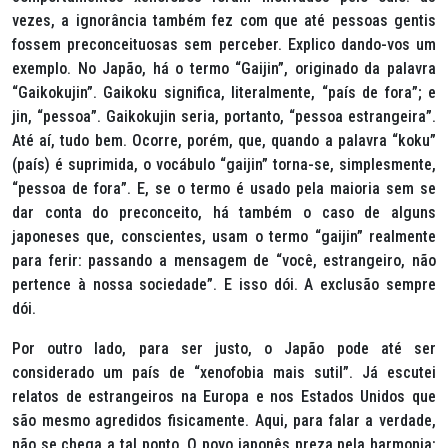
vezes, a ignorância também fez com que até pessoas gentis
fossem preconceituosas sem perceber. Explico dando-vos um
exemplo. No Japão, há o termo “
Gaijin
”, originado da palavra
“
Gaikokujin
”.
Gaikoku
significa, literalmente, “país de fora”; e
jin
, “pessoa”.
Gaikokujin
seria, portanto, “pessoa estrangeira”.
Até aí, tudo bem. Ocorre, porém, que, quando a palavra “
koku
”
(país) é suprimida, o vocábulo “
gaijin
” torna-se, simplesmente,
“pessoa de fora”. E, se o termo é usado pela maioria sem se
dar conta do preconceito, há também o caso de alguns
japoneses que, conscientes, usam o termo “
gaijin
” realmente
para ferir: passando a mensagem de “você, estrangeiro, não
pertence à nossa sociedade”. E isso dói. A exclusão sempre
dói.
Por outro lado, para ser justo, o Japão pode até ser
considerado um país de “xenofobia mais sutil”. Já escutei
relatos de estrangeiros na Europa e nos Estados Unidos que
são mesmo agredidos fisicamente. Aqui, para falar a verdade,
não se chega a tal ponto. O povo japonês preza pela harmonia: