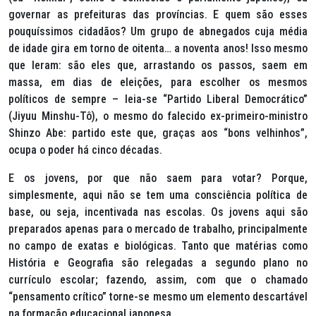
governar as prefeituras das províncias. E quem são esses
pouquíssimos cidadãos? Um grupo de abnegados cuja média
de idade gira em torno de oitenta… a noventa anos! Isso mesmo
que leram: são eles que, arrastando os passos, saem em
massa, em dias de eleições, para escolher os mesmos
políticos de sempre – leia-se “Partido Liberal Democrático”
(
Jiyuu Minshu-Tô
), o mesmo do falecido ex-primeiro-ministro
Shinzo Abe: partido este que, graças aos “bons velhinhos”,
ocupa o poder há cinco décadas.
E os jovens, por que não saem para votar? Porque,
simplesmente, aqui não se tem uma consciência política de
base, ou seja, incentivada nas escolas. Os jovens aqui são
preparados apenas para o mercado de trabalho, principalmente
no campo de exatas e biológicas. Tanto que matérias como
História e Geografia são relegadas a segundo plano no
currículo escolar; fazendo, assim, com que o chamado
“pensamento crítico” torne-se mesmo um elemento descartável
na formação educacional japonesa.