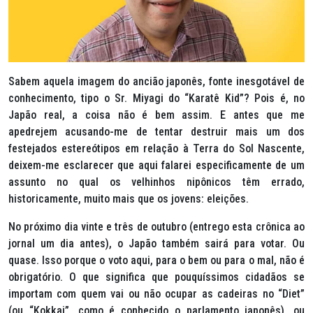
Sabem aquela imagem do ancião japonês, fonte inesgotável de
conhecimento, tipo o Sr. Miyagi do “Karatê Kid”? Pois é, no
Japão real, a coisa não é bem assim. E antes que me
apedrejem acusando-me de tentar destruir mais um dos
festejados estereótipos em relação à
Terra do Sol Nascente
,
deixem-me esclarecer que aqui falarei especificamente de um
assunto no qual os velhinhos nipônicos têm errado,
historicamente, muito mais que os jovens: eleições.
No próximo dia vinte e três de outubro (entrego esta crônica ao
jornal um dia antes), o Japão também sairá para votar. Ou
quase. Isso porque o voto aqui, para o bem ou para o mal, não é
obrigatório. O que significa que pouquíssimos cidadãos se
importam com quem vai ou não ocupar as cadeiras no “Diet”
(ou “Kokkai”, como é conhecido o parlamento japonês), ou