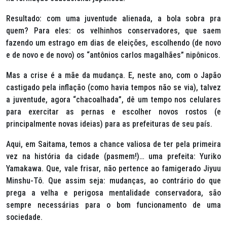
Resultado: com uma juventude alienada, a bola sobra pra
quem? Para eles: os velhinhos conservadores, que saem
fazendo um estrago em dias de eleições, escolhendo (de novo
e de novo e de novo) os “antônios carlos magalhães” nipônicos.
Mas a crise é a mãe da mudança. E, neste ano, com o Japão
castigado pela inflação (como havia tempos não se via), talvez
a juventude, agora “chacoalhada”, dê um tempo nos celulares
para exercitar as pernas e escolher novos rostos (e
principalmente novas ideias) para as prefeituras de seu país.
Aqui, em Saitama, temos a chance valiosa de ter pela primeira
vez na história da cidade (pasmem!)… uma prefeita: Yuriko
Yamakawa. Que, vale frisar, não pertence ao famigerado
Jiyuu
Minshu-Tô
. Que assim seja: mudanças, ao contrário do que
prega a velha e perigosa mentalidade conservadora, são
sempre necessárias para o bom funcionamento de uma
sociedade.