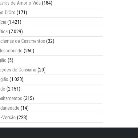
avras de Amor e Vida
(184)
o D'Oro
(171)
ícia
(1.421)
ítica
(7.029)
clamas de Casamentos
(32)
escobrindo
(260)
ião
(5)
lações de Consumo
(20)
igião
(1.023)
úde
(2.151)
ultamentos
(315)
idariedade
(14)
-Versão
(228)