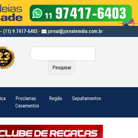
- (11) 9.7417-6403
-
jornal@jornalemdia.com.br
Pesquisar
por:
tica
Proclamas
Região
Sepultamentos
Casamentos