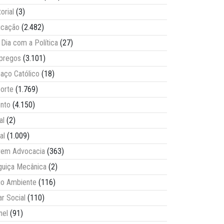
torial
(3)
ucação
(2.482)
Dia com a Política
(27)
pregos
(3.101)
aço Católico
(18)
orte
(1.769)
nto
(4.150)
al
(2)
al
(1.009)
vem Advocacia
(363)
guiça Mecânica
(2)
o Ambiente
(116)
ar Social
(110)
nel
(91)