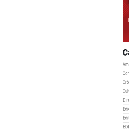
C
Amb
Co
Crô
Cul
Dir
Edi
Edi
ED