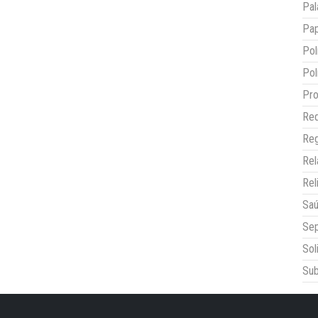
Pal
Pap
Pol
Pol
Pro
Red
Reg
Re
Rel
Sa
Sep
Sol
Sub