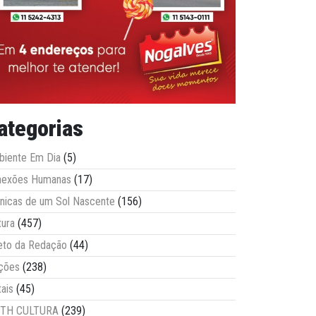
ategorias
iente Em Dia
(5)
nexões Humanas
(17)
nicas de um Sol Nascente
(156)
tura
(457)
eto da Redação
(44)
ções
(238)
tais
(45)
ITH CULTURA
(239)