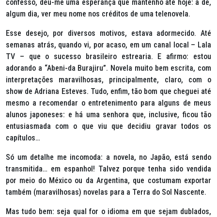
confesso, deu-me uma esperança que mantenho até hoje: a de,
algum dia, ver meu nome nos créditos de uma telenovela.
Esse desejo, por diversos motivos, estava adormecido. Até
semanas atrás, quando vi, por acaso, em um canal local –
Lala
TV
– que o sucesso brasileiro estrearia. E afirmo: estou
adorando a “Abeni-da Burajiru”. Novela muito bem escrita, com
interpretações maravilhosas, principalmente, claro, com o
show de
Adriana Esteves
. Tudo, enfim, tão bom que cheguei até
mesmo a recomendar o entretenimento para alguns de meus
alunos japoneses: e há uma senhora que, inclusive, ficou tão
entusiasmada com o que viu que decidiu gravar todos os
capítulos…
Só um detalhe me incomoda: a novela, no Japão, está sendo
transmitida… em espanhol! Talvez porque tenha sido vendida
por meio do México ou da Argentina, que costumam exportar
também (maravilhosas) novelas para a
Terra do Sol Nascente
.
Mas tudo bem: seja qual for o idioma em que sejam dublados,