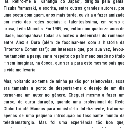
lar. Refiro-me a “Kananga do Japão”, dirigida pela genial
Tizuka Yamasaki
, e escrita, entre outros grandes autores, por
uma poeta com quem, anos mais tarde, eu viria a fazer amizade
por meio das redes sociais: a talentosíssima, em verso e
prosa,
Leila Míccolis
. Em 1989, eu, então com quatorze anos de
idade, acompanhava todas as noites o desenrolar do romance
entre
Alex
e
Dora
(além de fascinar-me com a história da
“Intentona Comunista”); um interesse que, por sua vez, levou-
me também a pesquisar a respeito do país mencionado no título
– sem imaginar, na época, que seria para este mesmo país que
a vida me levaria.
Mas, voltando ao tema de minha paixão por telenovelas, essa
era tamanha a ponto de despertar-me o desejo de um dia
tornar-me um autor no gênero. Cheguei mesmo a fazer um
curso, de curta duração, quando uma profissional da
Rede
Globo
foi até Manaus para ministrá-lo. Infelizmente, tratou-se
apenas de uma pequena introdução ao fascinante mundo da
teledramaturgia. Mas foi uma experiência tão boa que,