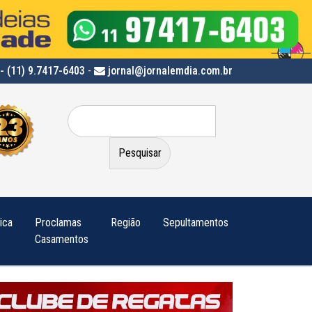
- (11) 9.7417-6403
-
jornal@jornalemdia.com.br
Pesquisar
por:
tica
Proclamas
Região
Sepultamentos
Casamentos