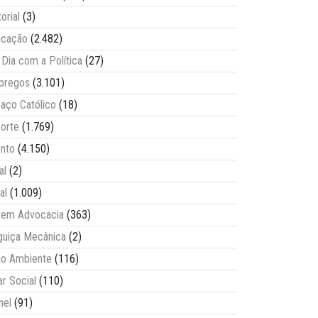
torial
(3)
ucação
(2.482)
Dia com a Política
(27)
pregos
(3.101)
aço Católico
(18)
orte
(1.769)
nto
(4.150)
al
(2)
al
(1.009)
vem Advocacia
(363)
guiça Mecânica
(2)
o Ambiente
(116)
ar Social
(110)
nel
(91)