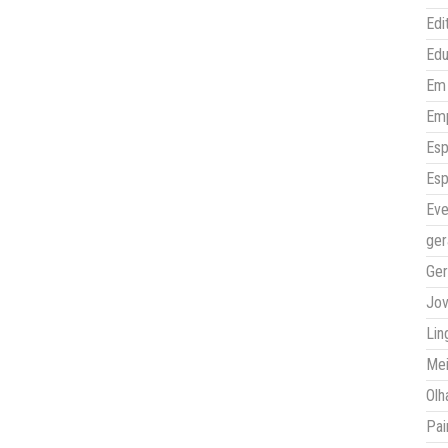
Edi
Ed
Em 
Em
Esp
Esp
Eve
ger
Ger
Jo
Lin
Mei
Olh
Pai