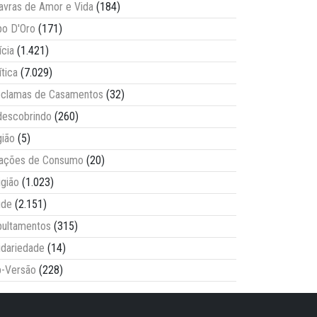
avras de Amor e Vida
(184)
o D'Oro
(171)
ícia
(1.421)
ítica
(7.029)
clamas de Casamentos
(32)
escobrindo
(260)
ião
(5)
lações de Consumo
(20)
igião
(1.023)
úde
(2.151)
ultamentos
(315)
idariedade
(14)
-Versão
(228)