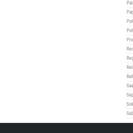
Pal
Pap
Pol
Pol
Pro
Red
Reg
Re
Rel
Sa
Sep
Sol
Sub