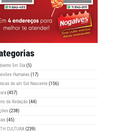
ategorias
iente Em Dia
(5)
nexões Humanas
(17)
nicas de um Sol Nascente
(156)
tura
(457)
eto da Redação
(44)
ções
(238)
tais
(45)
ITH CULTURA
(239)