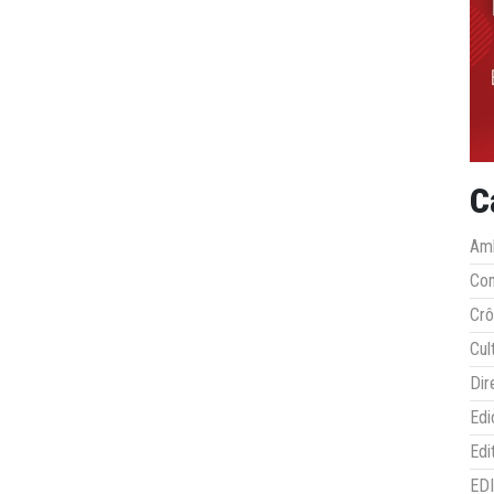
C
Amb
Co
Crô
Cul
Dir
Edi
Edi
ED