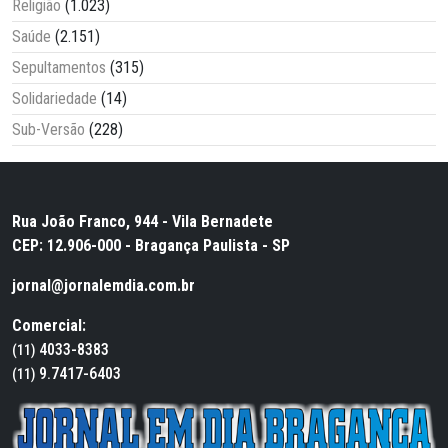
Religião
(1.023)
Saúde
(2.151)
Sepultamentos
(315)
Solidariedade
(14)
Sub-Versão
(228)
Rua João Franco, 944 - Vila Bernadete
CEP: 12.906-000 - Bragança Paulista - SP
jornal@jornalemdia.com.br
Comercial:
4033-8383
(11)
9.7417-6403
(11)