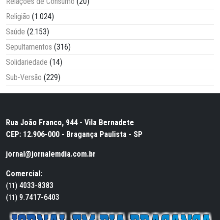
Relações de Consumo
(20)
Religião
(1.024)
Saúde
(2.153)
Sepultamentos
(316)
Solidariedade
(14)
Sub-Versão
(229)
Rua João Franco, 944 - Vila Bernadete
CEP: 12.906-000 - Bragança Paulista - SP
jornal@jornalemdia.com.br
Comercial:
4033-8383
(11)
9.7417-6403
(11)