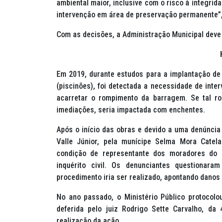
ambiental maior, inclusive com o risco à integrid
intervenção em área de preservação permanente”, 
Com as decisões, a Administração Municipal deve 
Em 2019, durante estudos para a implantação de 
(piscinões), foi detectada a necessidade de inte
acarretar o rompimento da barragem. Se tal r
imediações, seria impactada com enchentes.
Após o início das obras e devido a uma denúncia 
Valle Júnior, pela munícipe Selma Mora Catel
condição de representante dos moradores do B
inquérito civil. Os denunciantes questiona
procedimento iria ser realizado, apontando danos
No ano passado, o Ministério Público protocolou
deferida pelo juiz Rodrigo Sette Carvalho, da 
realização da ação.