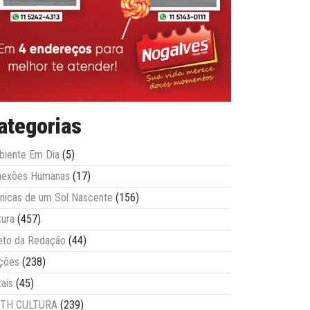
ategorias
iente Em Dia
(5)
nexões Humanas
(17)
nicas de um Sol Nascente
(156)
tura
(457)
eto da Redação
(44)
ções
(238)
tais
(45)
ITH CULTURA
(239)