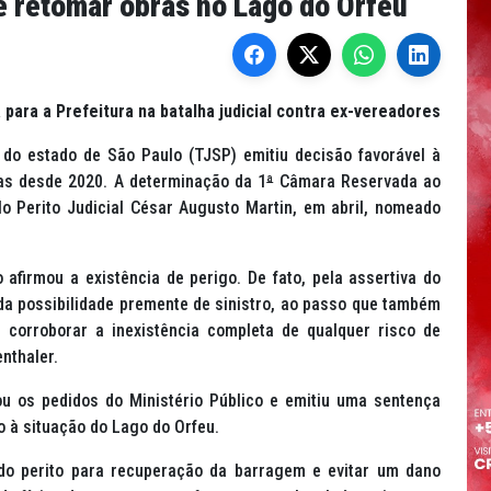
e retomar obras no Lago do Orfeu
 para a Prefeitura na batalha judicial contra ex-vereadores
a do estado de São Paulo (TJSP) emitiu decisão favorável à
as desde 2020. A determinação da 1
ª
Câmara Reservada ao
lo Perito Judicial César Augusto Martin, em abril, nomeado
 afirmou a existência de perigo. De fato, pela assertiva do
da possibilidade premente de sinistro, ao passo que também
, corroborar a inexistência completa de qualquer risco de
nthaler.
ou os pedidos do Ministério Público e emitiu uma sentença
o à situação do Lago do Orfeu.
 do perito para recuperação da barragem e evitar um dano