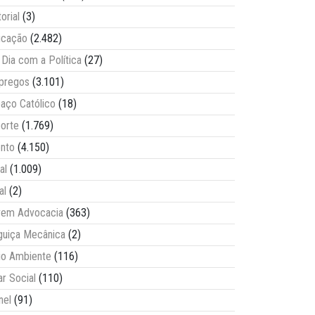
torial
(3)
ucação
(2.482)
Dia com a Política
(27)
pregos
(3.101)
aço Católico
(18)
orte
(1.769)
nto
(4.150)
al
(1.009)
al
(2)
vem Advocacia
(363)
guiça Mecânica
(2)
o Ambiente
(116)
ar Social
(110)
nel
(91)