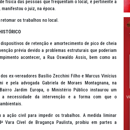
ade física das pessoas que frequentam o local, é pertinente a
manifestou o juiz, na época.
retomar os trabalhos no local.
HISTÓRICO
dispositivos de retenção e amortecimento de pico de cheia
rvenção prévia devido a problemas estruturais que poderiam
ompimento acontecer, a Rua Oswaldo Assis, bem como as
dos ex-vereadores Basílio Zecchini Filho e Marcus Vinícius
ani e pela advogada Gabriela de Moraes Montagnana, na
airro Jardim Europa, o Ministério Público instaurou um
ram a necessidade da intervenção e a forma com que o
 ambientais.
 a ação civil para impedir os trabalhos. A medida liminar
4
ª
Vara Cível de Bragança Paulista, proibiu em partes a