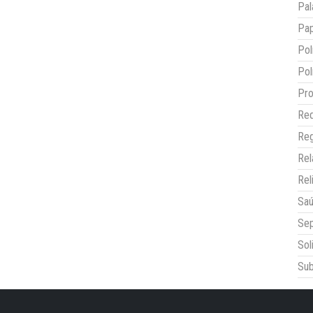
Pal
Pap
Pol
Pol
Pro
Red
Reg
Re
Rel
Sa
Sep
Sol
Sub