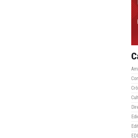
C
Amb
Co
Crô
Cul
Dir
Edi
Edi
ED