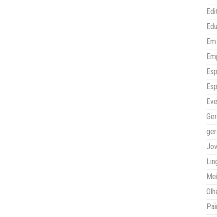
Edi
Ed
Em 
Em
Esp
Esp
Eve
Ger
ger
Jo
Lin
Mei
Olh
Pai