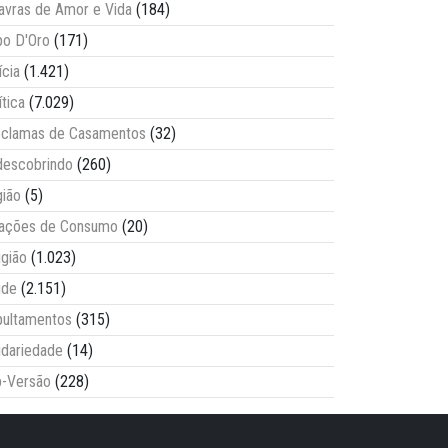
avras de Amor e Vida
(184)
o D'Oro
(171)
ícia
(1.421)
ítica
(7.029)
clamas de Casamentos
(32)
escobrindo
(260)
ião
(5)
lações de Consumo
(20)
igião
(1.023)
úde
(2.151)
ultamentos
(315)
idariedade
(14)
-Versão
(228)