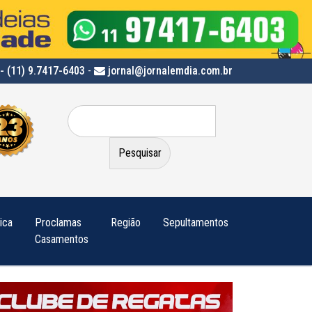
- (11) 9.7417-6403
-
jornal@jornalemdia.com.br
Pesquisar
por:
tica
Proclamas
Região
Sepultamentos
Casamentos