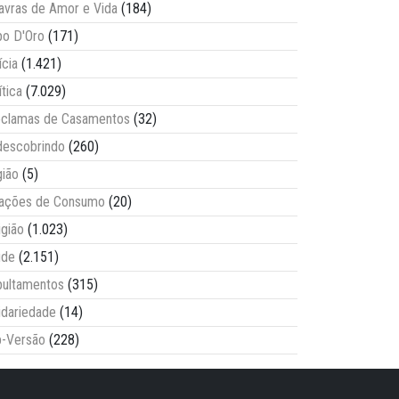
avras de Amor e Vida
(184)
o D'Oro
(171)
ícia
(1.421)
ítica
(7.029)
clamas de Casamentos
(32)
escobrindo
(260)
ião
(5)
lações de Consumo
(20)
igião
(1.023)
úde
(2.151)
ultamentos
(315)
idariedade
(14)
-Versão
(228)