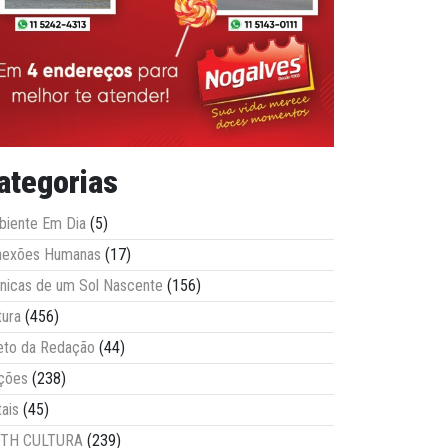
ategorias
iente Em Dia
(5)
nexões Humanas
(17)
nicas de um Sol Nascente
(156)
tura
(456)
eto da Redação
(44)
ções
(238)
tais
(45)
ITH CULTURA
(239)