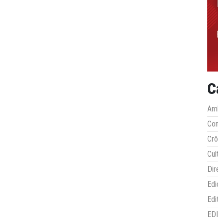
C
Amb
Co
Crô
Cul
Dir
Edi
Edi
ED