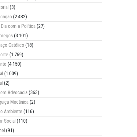
torial
(3)
ucação
(2.482)
Dia com a Política
(27)
pregos
(3.101)
aço Católico
(18)
orte
(1.769)
nto
(4.150)
al
(1.009)
al
(2)
vem Advocacia
(363)
guiça Mecânica
(2)
o Ambiente
(116)
ar Social
(110)
nel
(91)