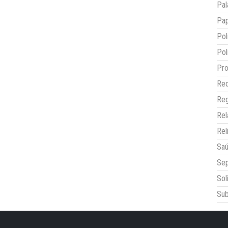
Pal
Pap
Pol
Pol
Pro
Red
Reg
Re
Rel
Sa
Sep
Sol
Sub