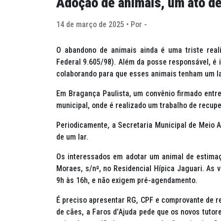
Adoção de animais, um ato de
14 de março de 2025 • Por -
O abandono de animais ainda é uma triste real
Federal 9.605/98). Além da posse responsável, é 
colaborando para que esses animais tenham um l
Em Bragança Paulista, um convênio firmado entre a
municipal, onde é realizado um trabalho de recup
Periodicamente, a Secretaria Municipal de Meio A
de um lar.
Os interessados em adotar um animal de estimaçã
Moraes, s/n
º
, no Residencial Hípica Jaguari. As
9h às 16h, e não exigem pré-agendamento.
É preciso apresentar RG, CPF e comprovante de r
de cães, a Faros d’Ajuda pede que os novos tutor