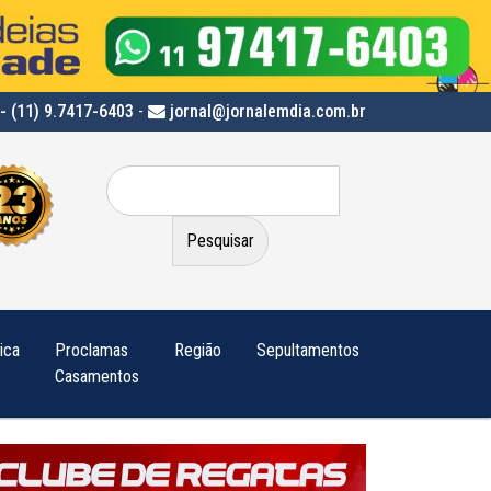
- (11) 9.7417-6403
-
jornal@jornalemdia.com.br
Pesquisar
por:
tica
Proclamas
Região
Sepultamentos
Casamentos