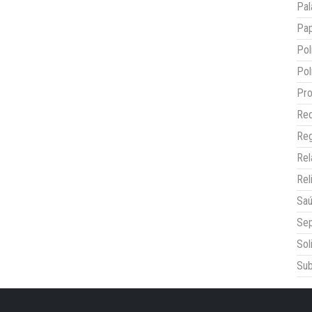
Pal
Pap
Pol
Pol
Pro
Red
Reg
Re
Rel
Sa
Sep
Sol
Sub