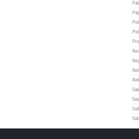
Pal
Pap
Pol
Pol
Pro
Red
Reg
Re
Rel
Sa
Sep
Sol
Sub