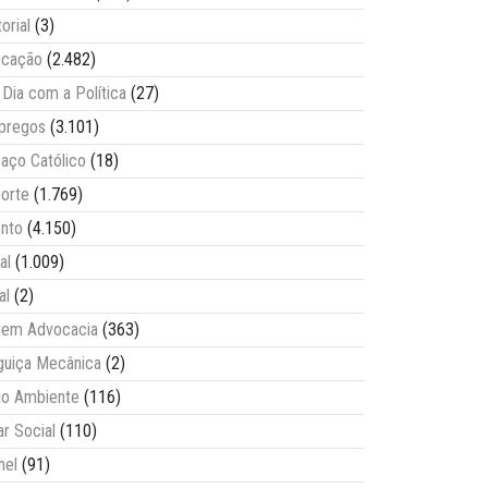
torial
(3)
ucação
(2.482)
Dia com a Política
(27)
pregos
(3.101)
aço Católico
(18)
orte
(1.769)
nto
(4.150)
al
(1.009)
al
(2)
vem Advocacia
(363)
guiça Mecânica
(2)
o Ambiente
(116)
ar Social
(110)
nel
(91)