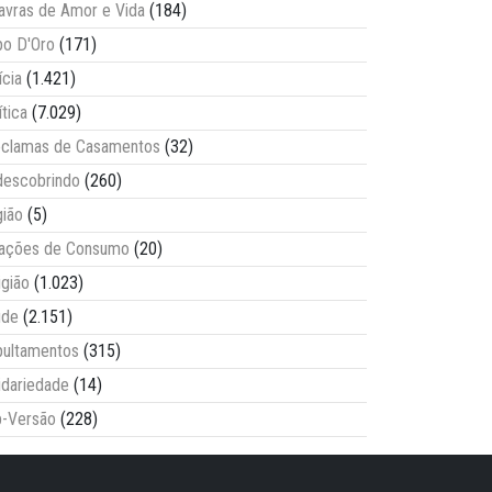
avras de Amor e Vida
(184)
o D'Oro
(171)
ícia
(1.421)
ítica
(7.029)
clamas de Casamentos
(32)
escobrindo
(260)
ião
(5)
lações de Consumo
(20)
igião
(1.023)
úde
(2.151)
ultamentos
(315)
idariedade
(14)
-Versão
(228)