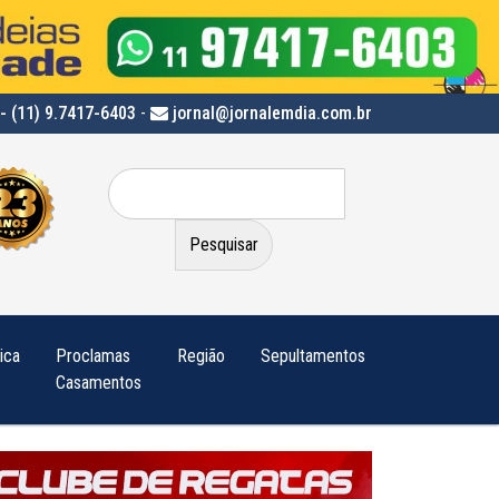
- (11) 9.7417-6403
-
jornal@jornalemdia.com.br
Pesquisar
por:
tica
Proclamas
Região
Sepultamentos
Casamentos