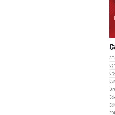
C
Amb
Co
Crô
Cul
Dir
Edi
Edi
ED