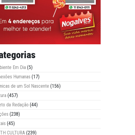
ategorias
iente Em Dia
(5)
nexões Humanas
(17)
nicas de um Sol Nascente
(156)
tura
(457)
eto da Redação
(44)
ções
(238)
tais
(45)
ITH CULTURA
(239)