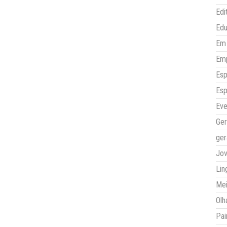
Edi
Ed
Em 
Em
Esp
Esp
Eve
Ger
ger
Jo
Lin
Mei
Olh
Pai