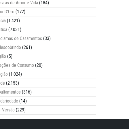
avras de Amor e Vida
(184)
o D'Oro
(172)
ícia
(1.421)
ítica
(7.031)
clamas de Casamentos
(33)
escobrindo
(261)
ião
(5)
lações de Consumo
(20)
igião
(1.024)
úde
(2.153)
ultamentos
(316)
idariedade
(14)
-Versão
(229)