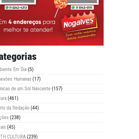
ategorias
iente Em Dia
(5)
nexões Humanas
(17)
nicas de um Sol Nascente
(157)
tura
(461)
eto da Redação
(44)
ções
(238)
tais
(45)
ITH CULTURA
(239)