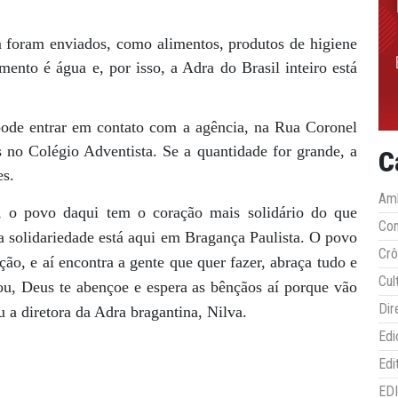
m foram enviados, como alimentos, produtos de higiene
nto é água e, por isso, a Adra do Brasil inteiro está
pode entrar em contato com a agência, na Rua Coronel
 no Colégio Adventista. Se a quantidade for grande, a
C
es.
Amb
, o povo daqui tem o coração mais solidário do que
Co
da solidariedade está aqui em Bragança Paulista. O povo
Crô
ção, e aí encontra a gente que quer fazer, abraça tudo e
Cul
ou, Deus te abençoe e espera as bênçãos aí porque vão
Dir
 a diretora da Adra bragantina, Nilva.
Edi
Edi
ED