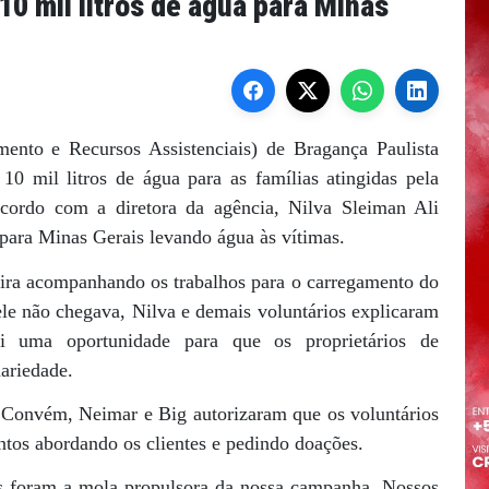
0 mil litros de água para Minas
ento e Recursos Assistenciais) de Bragança Paulista
 10 mil litros de água para as famílias atingidas pela
cordo com a diretora da agência, Nilva Sleiman Ali
 para Minas Gerais levando água às vítimas.
ira acompanhando os trabalhos para o carregamento do
le não chegava, Nilva e demais voluntários explicaram
 uma oportunidade para que os proprietários de
dariedade.
 Convém, Neimar e Big autorizaram que os voluntários
ntos abordando os clientes e pedindo doações.
s foram a mola propulsora da nossa campanha. Nossos