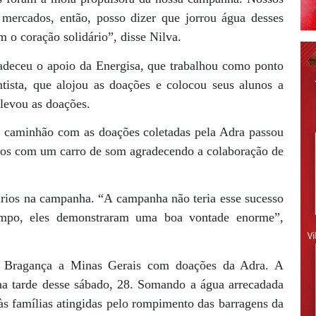
 mercados, então, posso dizer que jorrou água desses
m o coração solidário”, disse Nilva.
deceu o apoio da Energisa, que trabalhou como ponto
ista, que alojou as doações e colocou seus alunos a
 levou as doações.
o caminhão com as doações coletadas pela Adra passou
iros com um carro de som agradecendo a colaboração de
rios na campanha. “A campanha não teria esse sucesso
campo, eles demonstraram uma boa vontade enorme”,
de Bragança a Minas Gerais com doações da Adra. A
 na tarde desse sábado, 28. Somando a água arrecadada
 às famílias atingidas pelo rompimento das barragens da