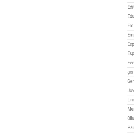
Edi
Ed
Em 
Em
Esp
Esp
Eve
ger
Ger
Jo
Lin
Mei
Olh
Pai