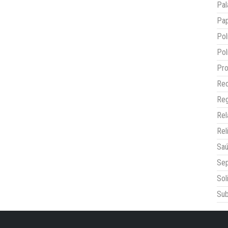
Pal
Pap
Pol
Pol
Pro
Red
Reg
Re
Rel
Sa
Sep
Sol
Sub