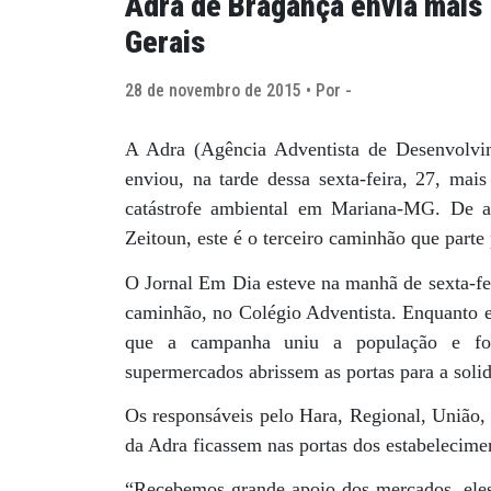
Adra de Bragança envia mais 1
Gerais
28 de novembro de 2015 • Por -
A Adra (Agência Adventista de Desenvolvim
enviou, na tarde dessa sexta-feira, 27, mais
catástrofe ambiental em Mariana-MG. De a
Zeitoun, este é o terceiro caminhão que parte
O Jornal Em Dia esteve na manhã de sexta-fe
caminhão, no Colégio Adventista. Enquanto e
que a campanha uniu a população e foi
supermercados abrissem as portas para a soli
Os responsáveis pelo Hara, Regional, União,
da Adra ficassem nas portas dos estabelecime
“Recebemos grande apoio dos mercados, ele