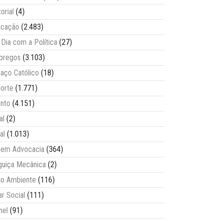
torial
(4)
ucação
(2.483)
Dia com a Política
(27)
pregos
(3.103)
aço Católico
(18)
orte
(1.771)
nto
(4.151)
al
(2)
al
(1.013)
vem Advocacia
(364)
guiça Mecânica
(2)
o Ambiente
(116)
ar Social
(111)
nel
(91)