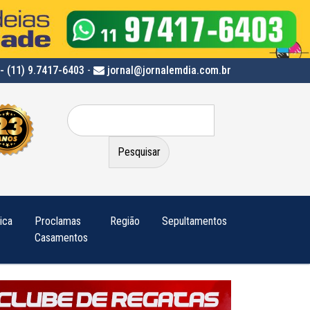
- (11) 9.7417-6403
-
jornal@jornalemdia.com.br
Pesquisar
por:
tica
Proclamas
Região
Sepultamentos
Casamentos